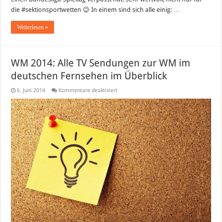
die #sektionsportwetten 😉 In einem sind sich alle einig: …
Weiterlesen »
WM 2014: Alle TV Sendungen zur WM im
deutschen Fernsehen im Überblick
für
6. Juni 2014
Kommentare deaktiviert
WM
2014:
Alle
TV
Sendungen
zur
WM
im
deutschen
Fernsehen
im
Überblick