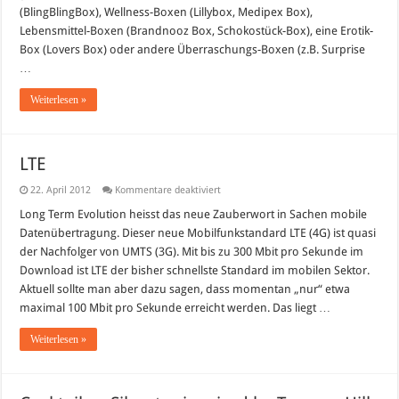
(BlingBlingBox), Wellness-Boxen (Lillybox, Medipex Box),
Lebensmittel-Boxen (Brandnooz Box, Schokostück-Box), eine Erotik-
Box (Lovers Box) oder andere Überraschungs-Boxen (z.B. Surprise
…
Weiterlesen »
LTE
für
22. April 2012
Kommentare deaktiviert
LTE
Long Term Evolution heisst das neue Zauberwort in Sachen mobile
Datenübertragung. Dieser neue Mobilfunkstandard LTE (4G) ist quasi
der Nachfolger von UMTS (3G). Mit bis zu 300 Mbit pro Sekunde im
Download ist LTE der bisher schnellste Standard im mobilen Sektor.
Aktuell sollte man aber dazu sagen, dass momentan „nur“ etwa
maximal 100 Mbit pro Sekunde erreicht werden. Das liegt …
Weiterlesen »