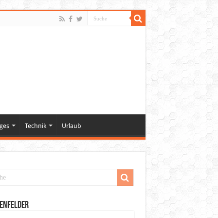
ges
Technik
Urlaub
enfelder