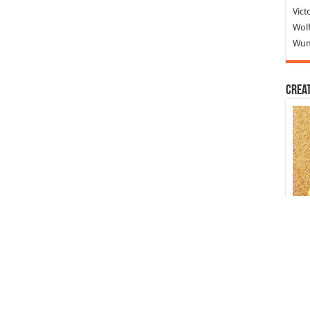
Vict
Wolf
Wund
Crea