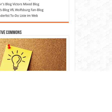
or's Blog
Victors Mixed Blog
s-Blog
VfL Wolfsburg Fan-Blog
erlist
To-Do Liste im Web
tive Commons