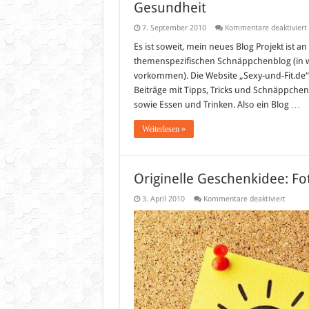
Gesundheit
7. September 2010
Kommentare deaktiviert
Es ist soweit, mein neues Blog Projekt ist an
F
themenspezifischen Schnäppchenblog (in w
vorkommen). Die Website „Sexy-und-Fit.de“ 
Beiträge mit Tipps, Tricks und Schnäppchen
sowie Essen und Trinken. Also ein Blog …
Weiterlesen »
Originelle Geschenkidee: Fo
für
3. April 2010
Kommentare deaktiviert
Origine
Gesche
Fotole
online
drucke
lassen!