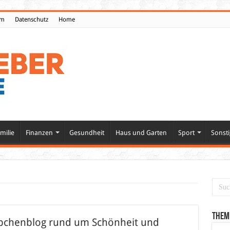
um
Datenschutz
Home
milie
Finanzen
Gesundheit
Haus und Garten
Sport
Sonsti
Them
ppchenblog rund um Schönheit und