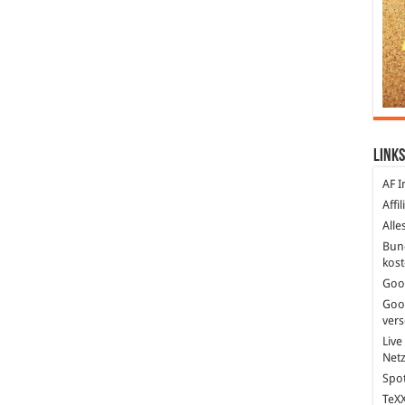
Links
AF I
Affi
Alle
Bun
kost
Goo
Goo
ver
Live
Net
Spot
TeXX