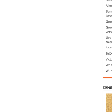
Alle
Bun
kost
Goo
Goo
ver
Live
Net
Spot
TeXX
Vict
Wolf
Wund
Crea