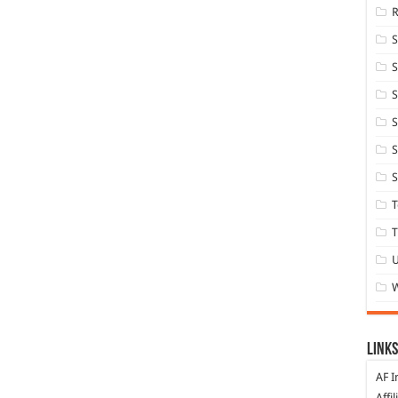
S
S
S
S
S
T
T
Links
AF I
Affi