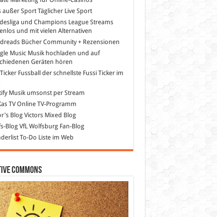
s außer Sport
Täglicher Live Sport
desliga und Champions League Streams
enlos und mit vielen Alternativen
dreads
Bücher Community + Rezensionen
gle Music
Musik hochladen und auf
schiedenen Geräten hören
 Ticker Fussball
der schnellste Fussi Ticker im
z
ify
Musik umsonst per Stream
as TV
Online TV-Programm
or's Blog
Victors Mixed Blog
s-Blog
VfL Wolfsburg Fan-Blog
erlist
To-Do Liste im Web
tive Commons