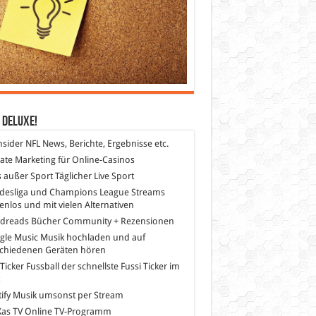
 DeLuXe!
nsider
NFL News, Berichte, Ergebnisse etc.
liate Marketing
für Online-Casinos
s außer Sport
Täglicher Live Sport
desliga und Champions League Streams
enlos und mit vielen Alternativen
dreads
Bücher Community + Rezensionen
gle Music
Musik hochladen und auf
schiedenen Geräten hören
 Ticker Fussball
der schnellste Fussi Ticker im
z
ify
Musik umsonst per Stream
as TV
Online TV-Programm