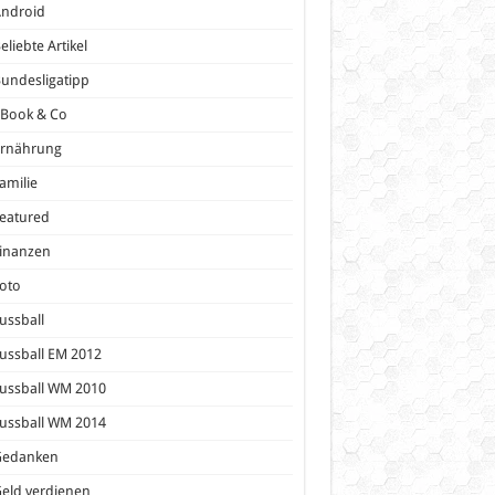
Android
eliebte Artikel
undesligatipp
eBook & Co
Ernährung
amilie
eatured
inanzen
oto
ussball
ussball EM 2012
ussball WM 2010
ussball WM 2014
Gedanken
eld verdienen