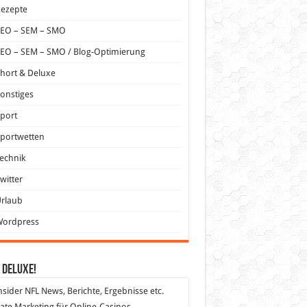
Rezepte
SEO – SEM – SMO
EO – SEM – SMO / Blog-Optimierung
hort & Deluxe
onstiges
port
portwetten
echnik
witter
Urlaub
Wordpress
 DeLuXe!
nsider
NFL News, Berichte, Ergebnisse etc.
liate Marketing
für Online-Casinos