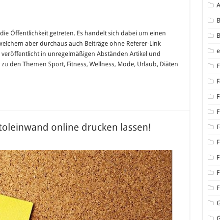
für
B
„Sexy
und
 die Öffentlichkeit getreten. Es handelt sich dabei um einen
B
it“
elchem aber durchaus auch Beiträge ohne Referer-Link
–
Der
veröffentlicht in unregelmäßigen Abständen Artikel und
Schnäppchenblog
 zu den Themen Sport, Fitness, Wellness, Mode, Urlaub, Diäten
rund
um
Schönheit
F
und
Gesundheit
F
F
toleinwand online drucken lassen!
F
F
lle
nkidee:
F
inwand
F
n
F
G