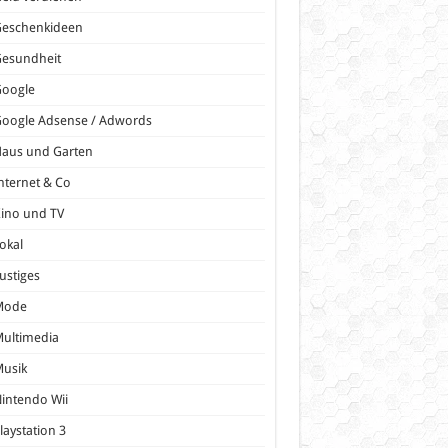
Geschenkideen
Gesundheit
Google
oogle Adsense / Adwords
Haus und Garten
nternet & Co
ino und TV
okal
ustiges
Mode
ultimedia
Musik
intendo Wii
laystation 3