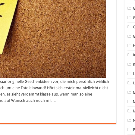
G
I
K
L
 paar originelle Geschenkideen vor, die mich persönlich wirklich
L
ch um eine Fotoleinwand! Hört sich ersteinmal vielleicht nicht
agen, es sieht verdammt klasse aus, wenn man so eine
und auf Wunsch auch noch mit …
M
N
P