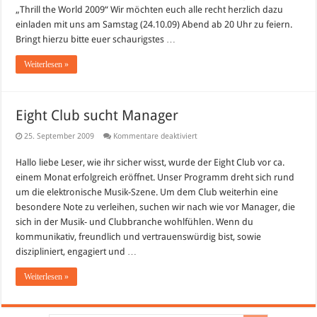
´s
„Thrill the World 2009“ Wir möchten euch alle recht herzlich dazu
largest
simultaneous
einladen mit uns am Samstag (24.10.09) Abend ab 20 Uhr zu feiern.
dance
Bringt hierzu bitte euer schaurigstes …
of
thriller
Weiterlesen »
Eight Club sucht Manager
für
25. September 2009
Kommentare deaktiviert
Eight
Club
Hallo liebe Leser, wie ihr sicher wisst, wurde der Eight Club vor ca.
sucht
Manager
einem Monat erfolgreich eröffnet. Unser Programm dreht sich rund
um die elektronische Musik-Szene. Um dem Club weiterhin eine
besondere Note zu verleihen, suchen wir nach wie vor Manager, die
sich in der Musik- und Clubbranche wohlfühlen. Wenn du
kommunikativ, freundlich und vertrauenswürdig bist, sowie
diszipliniert, engagiert und …
Weiterlesen »