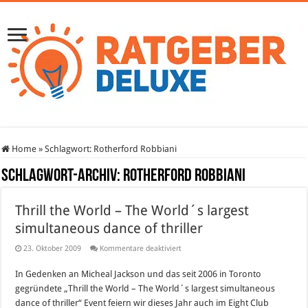
Home
»
Schlagwort:
Rotherford Robbiani
Schlagwort-Archiv:
Rotherford Robbiani
Thrill the World – The World´s largest
simultaneous dance of thriller
für
23. Oktober 2009
Kommentare deaktiviert
Thrill
the
In Gedenken an Micheal Jackson und das seit 2006 in Toronto
World
–
gegründete „Thrill the World – The World´s largest simultaneous
The
World
dance of thriller“ Event feiern wir dieses Jahr auch im Eight Club