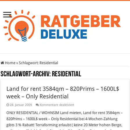
Home
»
Schlagwort:
Residential
Schlagwort-Archiv:
Residential
Land for rent 3584qm – 820Prims – 1600L$
week – Only Residential
für
28. Januar 2009
Kommentare deaktiviert
Land
for
ONLY RESIDENTIAL / WOHNSIM Land mieten, Land for rent 3584qm –
rent
820Prims – 1600L$ week – Only Residential bei 4-Wochen-Zahlung
3584qm
–
gibts 3 % Rabatt! Terraforming erlaubt ( keine 20 Meter hohen Berge,
820Prims