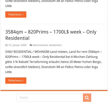
sollte strandlich bleiben), Strandsim IM an Palloo Petrov oder Inga
–
1600L$
Little
week
–
Only
Weiterlesen »
Residential
3584qm – 820Prims – 1700L$ week – Only
Residential
für
19. Januar 2009
Kommentare deaktiviert
3584qm
–
ONLY RESIDENTIAL / WOHNSIM Land mieten, Land for rent 3584qm –
820Prims
820Prims – 1700L$ week – Only Residential bei 4-Wochen-Zahlung
–
1700L$
gibts 3 % Rabatt! Terraforming erlaubt ( keine 20 Meter hohen Berge,
week
sollte strandlich bleiben), Strandsim IM an Palloo Petrov oder Inga
–
Only
Little
Residential
Weiterlesen »