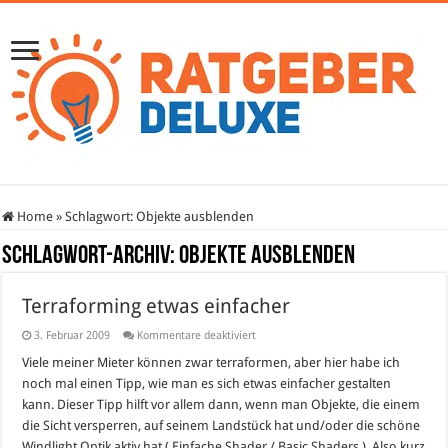
Home
»
Schlagwort:
Objekte ausblenden
Schlagwort-Archiv:
Objekte ausblenden
Terraforming etwas einfacher
für
3. Februar 2009
Kommentare deaktiviert
Terraforming
etwas
Viele meiner Mieter können zwar terraformen, aber hier habe ich
einfacher
noch mal einen Tipp, wie man es sich etwas einfacher gestalten
kann. Dieser Tipp hilft vor allem dann, wenn man Objekte, die einem
die Sicht versperren, auf seinem Landstück hat und/oder die schöne
Windlight Optik aktiv hat ( Einfache Shader / Basic Shaders ). Also kurz