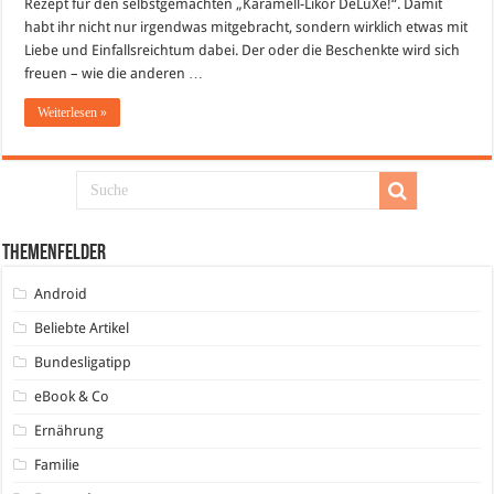
Rezept für den selbstgemachten „Karamell-Likör DeLuXe!“. Damit
la
Baileys
habt ihr nicht nur irgendwas mitgebracht, sondern wirklich etwas mit
Liebe und Einfallsreichtum dabei. Der oder die Beschenkte wird sich
freuen – wie die anderen …
Weiterlesen »
Themenfelder
Android
Beliebte Artikel
Bundesligatipp
eBook & Co
Ernährung
Familie