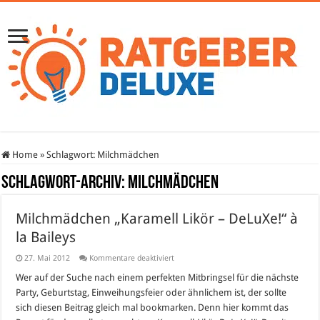
Home
»
Schlagwort:
Milchmädchen
Schlagwort-Archiv:
Milchmädchen
Milchmädchen „Karamell Likör – DeLuXe!“ à
la Baileys
für
27. Mai 2012
Kommentare deaktiviert
Milchmädchen
„Karamell
Wer auf der Suche nach einem perfekten Mitbringsel für die nächste
Likör
Party, Geburtstag, Einweihungsfeier oder ähnlichem ist, der sollte
–
DeLuXe!“
sich diesen Beitrag gleich mal bookmarken. Denn hier kommt das
à