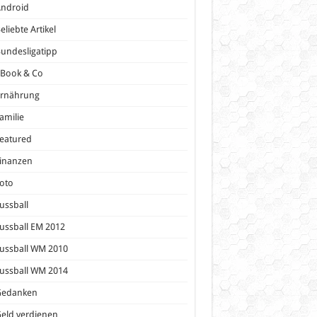
Android
eliebte Artikel
undesligatipp
eBook & Co
Ernährung
amilie
eatured
inanzen
oto
ussball
ussball EM 2012
ussball WM 2010
ussball WM 2014
Gedanken
eld verdienen