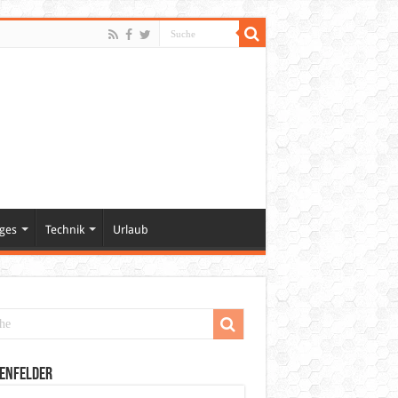
ges
Technik
Urlaub
enfelder