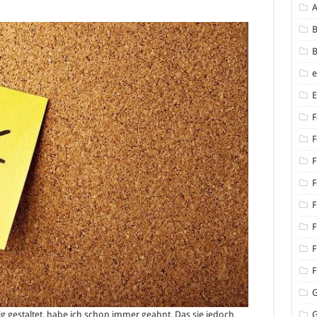
B
B
F
F
F
F
F
F
F
F
g gestaltet, habe ich schon immer geahnt. Das sie jedoch
G