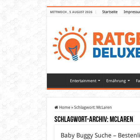
Startseite
Impress
MITTWOCH , 5 AUGUST 2026
Entertainment
Ernährung
Fa
Home
»
Schlagwort:
McLaren
Schlagwort-Archiv:
McLaren
Baby Buggy Suche – Bestenlis