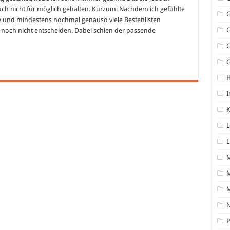
h nicht für möglich gehalten. Kurzum: Nachdem ich gefühlte
te und mindestens nochmal genauso viele Bestenlisten
noch nicht entscheiden. Dabei schien der passende
G
I
K
L
L
M
N
P