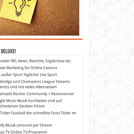
 DeLuXe!
nsider
NFL News, Berichte, Ergebnisse etc.
liate Marketing
für Online-Casinos
s außer Sport
Täglicher Live Sport
desliga und Champions League Streams
enlos und mit vielen Alternativen
dreads
Bücher Community + Rezensionen
gle Music
Musik hochladen und auf
schiedenen Geräten hören
 Ticker Fussball
der schnellste Fussi Ticker im
z
ify
Musik umsonst per Stream
as TV
Online TV-Programm