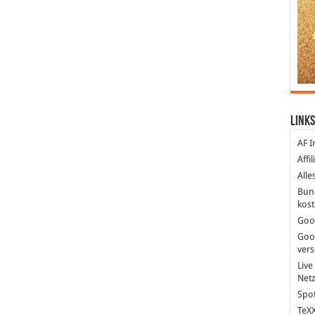
Links
AF I
Affi
Alle
Bun
kost
Goo
Goo
ver
Live
Net
Spot
TeXX