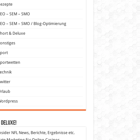
Rezepte
SEO – SEM – SMO
EO – SEM – SMO / Blog-Optimierung
hort & Deluxe
onstiges
port
portwetten
echnik
witter
Urlaub
Wordpress
 DeLuXe!
nsider
NFL News, Berichte, Ergebnisse etc.
liate Marketing
für Online-Casinos