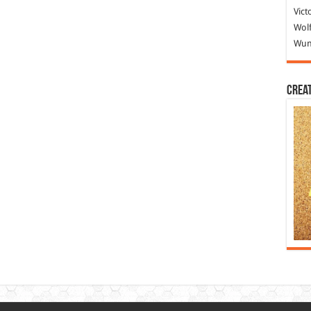
Vict
Wolf
Wund
Crea