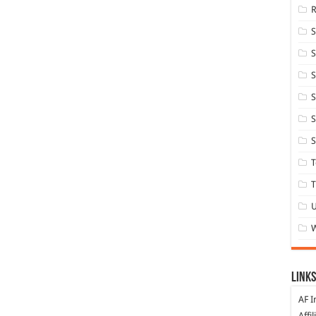
S
S
S
S
S
T
T
Links
AF I
Affi