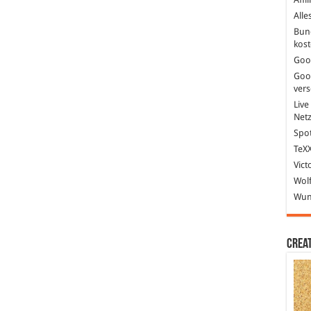
Alle
Bun
kost
Goo
Goo
ver
Live
Net
Spot
TeXX
Vict
Wolf
Wund
Crea