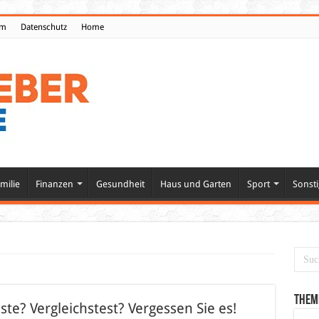
um
Datenschutz
Home
milie
Finanzen
Gesundheit
Haus und Garten
Sport
Sonsti
Them
te? Vergleichstest? Vergessen Sie es!