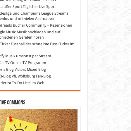
s außer Sport
Täglicher Live Sport
desliga und Champions League Streams
enlos und mit vielen Alternativen
dreads
Bücher Community + Rezensionen
gle Music
Musik hochladen und auf
schiedenen Geräten hören
 Ticker Fussball
der schnellste Fussi Ticker im
z
ify
Musik umsonst per Stream
as TV
Online TV-Programm
or's Blog
Victors Mixed Blog
s-Blog
VfL Wolfsburg Fan-Blog
erlist
To-Do Liste im Web
tive Commons