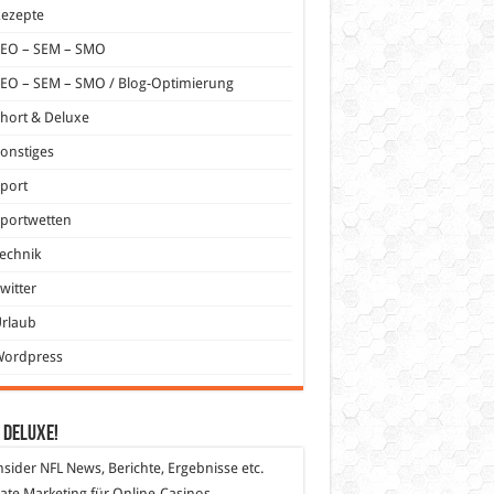
Rezepte
SEO – SEM – SMO
EO – SEM – SMO / Blog-Optimierung
hort & Deluxe
onstiges
port
portwetten
echnik
witter
Urlaub
Wordpress
 DeLuXe!
nsider
NFL News, Berichte, Ergebnisse etc.
liate Marketing
für Online-Casinos