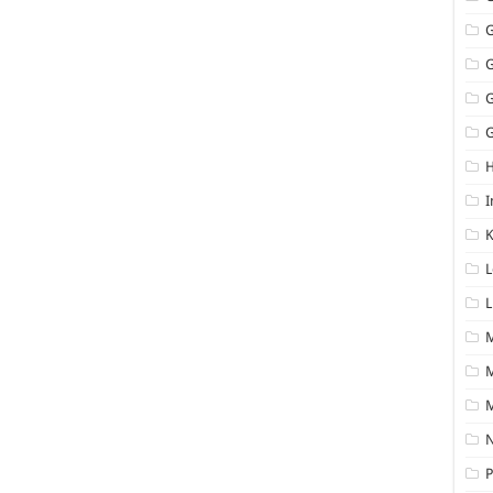
G
I
K
L
L
M
N
P