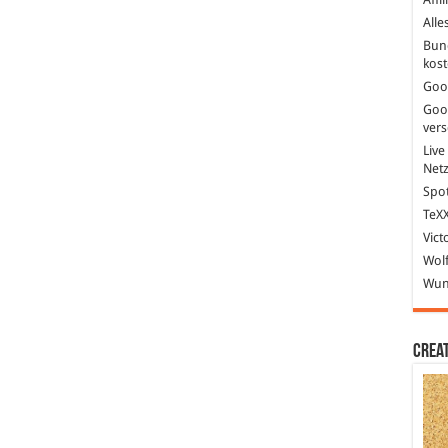
Alle
Bun
kost
Goo
Goo
ver
Live
Net
Spot
TeXX
Vict
Wolf
Wund
Crea