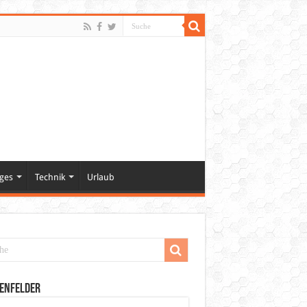
ges
Technik
Urlaub
enfelder