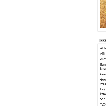
Links
AF I
Affi
Alle
Bun
kost
Goo
Goo
ver
Live
Net
Spot
TeXX