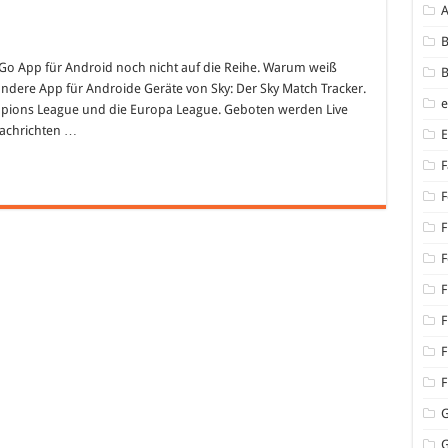
B
d
Go App für Android noch nicht auf die Reihe. Warum weiß
B
 andere App für Androide Geräte von Sky: Der Sky Match Tracker.
h
“
ampions League und die Europa League. Geboten werden Live
Nachrichten …
F
hin
F
n…
F
F
F
F
F
F
G