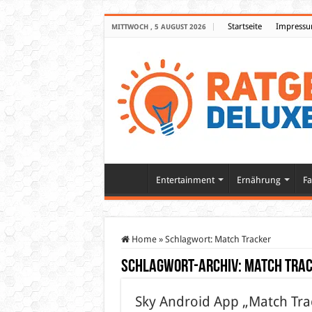
Startseite
Impress
MITTWOCH , 5 AUGUST 2026
Entertainment
Ernährung
Fa
Home
»
Schlagwort:
Match Tracker
Schlagwort-Archiv:
Match Tra
Sky Android App „Match Track