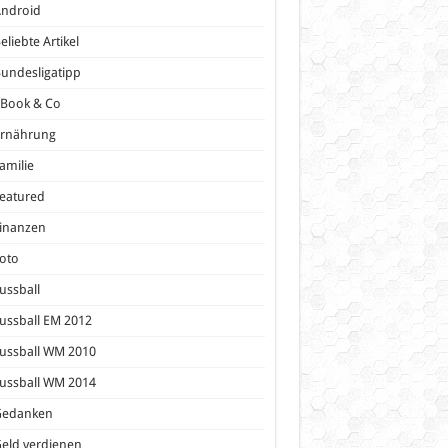
Android
eliebte Artikel
undesligatipp
eBook & Co
Ernährung
amilie
eatured
inanzen
oto
ussball
ussball EM 2012
ussball WM 2010
ussball WM 2014
Gedanken
eld verdienen