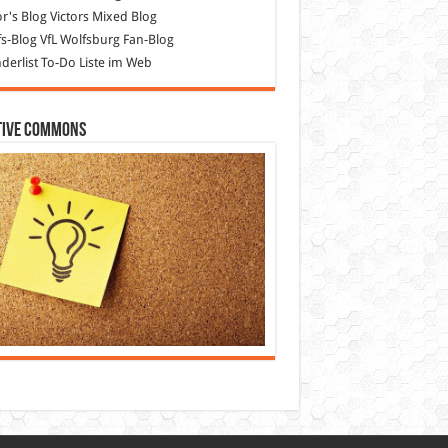
or's Blog
Victors Mixed Blog
s-Blog
VfL Wolfsburg Fan-Blog
erlist
To-Do Liste im Web
tive Commons