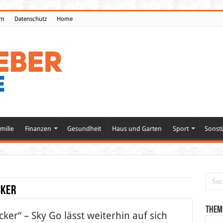
um
Datenschutz
Home
milie
Finanzen
Gesundheit
Haus und Garten
Sport
Sonsti
cker
Them
er“ – Sky Go lässt weiterhin auf sich