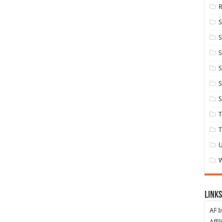
S
S
S
S
S
T
T
Links
AF I
Affi