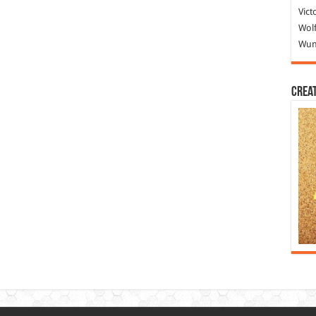
Vict
Wolf
Wund
Crea