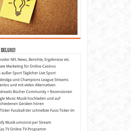
 DeLuXe!
nsider
NFL News, Berichte, Ergebnisse etc.
liate Marketing
für Online-Casinos
s außer Sport
Täglicher Live Sport
desliga und Champions League Streams
enlos und mit vielen Alternativen
dreads
Bücher Community + Rezensionen
gle Music
Musik hochladen und auf
schiedenen Geräten hören
 Ticker Fussball
der schnellste Fussi Ticker im
z
ify
Musik umsonst per Stream
as TV
Online TV-Programm