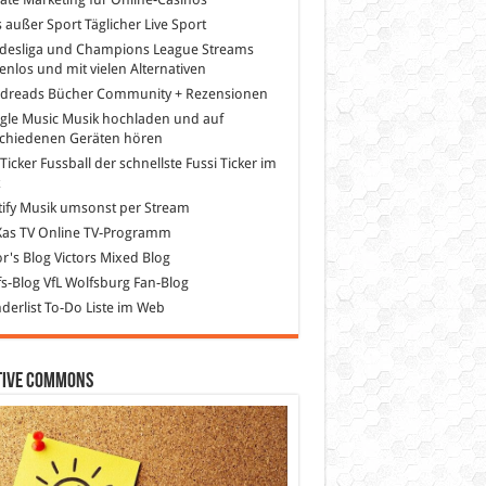
s außer Sport
Täglicher Live Sport
desliga und Champions League Streams
enlos und mit vielen Alternativen
dreads
Bücher Community + Rezensionen
gle Music
Musik hochladen und auf
schiedenen Geräten hören
 Ticker Fussball
der schnellste Fussi Ticker im
z
ify
Musik umsonst per Stream
as TV
Online TV-Programm
or's Blog
Victors Mixed Blog
s-Blog
VfL Wolfsburg Fan-Blog
erlist
To-Do Liste im Web
tive Commons