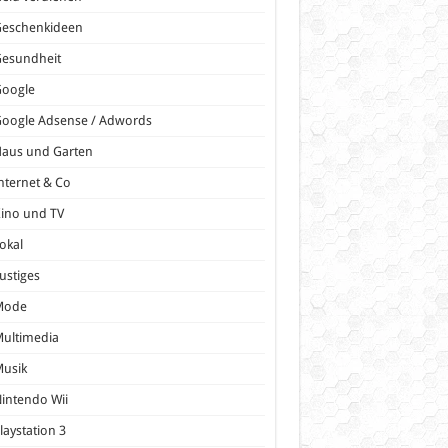
Geschenkideen
Gesundheit
Google
oogle Adsense / Adwords
Haus und Garten
nternet & Co
ino und TV
okal
ustiges
Mode
ultimedia
Musik
intendo Wii
laystation 3