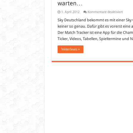
warten…
für
1. April 2012
Kommentare deaktiviert
Sky
Androi
Sky Deutschland bekommt es mit einer Sky 
App
keiner so genau. Dafür gibt es vorerst eine
„Matc
Tracker
Der Match Tracker ist eine App für die Ch
–
Ticker, Videos, Tabellen, Spieltermine und 
Sky
Go
lässt
Weiterlesen »
weiter
auf
sich
warte