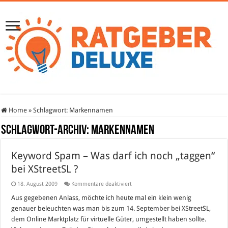
Home
»
Schlagwort:
Markennamen
Schlagwort-Archiv:
Markennamen
Keyword Spam – Was darf ich noch „taggen“
bei XStreetSL ?
für
18. August 2009
Kommentare deaktiviert
Keyword
Spam
Aus gegebenen Anlass, möchte ich heute mal ein klein wenig
–
genauer beleuchten was man bis zum 14. September bei XStreetSL,
Was
darf
dem Online Marktplatz für virtuelle Güter, umgestellt haben sollte.
ich