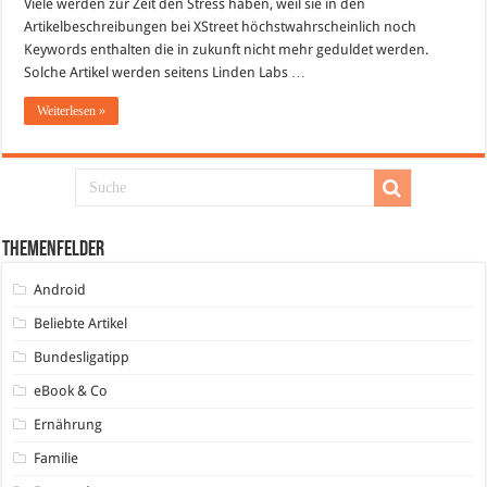
Viele werden zur Zeit den Stress haben, weil sie in den
noch
„taggen“
Artikelbeschreibungen bei XStreet höchstwahrscheinlich noch
bei
XStreetSL
Keywords enthalten die in zukunft nicht mehr geduldet werden.
?
Solche Artikel werden seitens Linden Labs …
Weiterlesen »
Themenfelder
Android
Beliebte Artikel
Bundesligatipp
eBook & Co
Ernährung
Familie