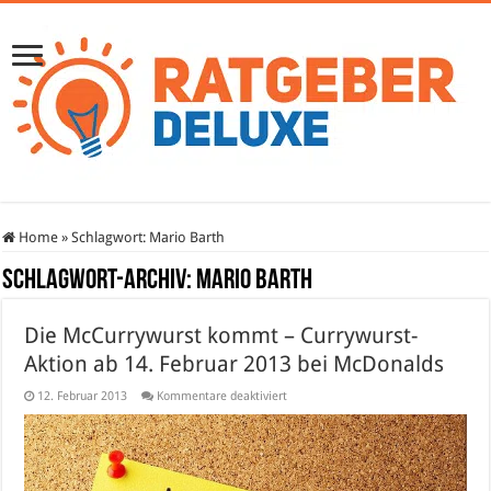
Home
»
Schlagwort:
Mario Barth
Schlagwort-Archiv:
Mario Barth
Die McCurrywurst kommt – Currywurst-
Aktion ab 14. Februar 2013 bei McDonalds
für
12. Februar 2013
Kommentare deaktiviert
Die
McCurrywurst
kommt
–
Currywurst-
Aktion