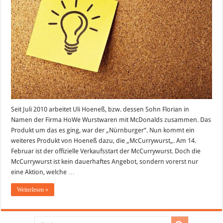
ab
14.
Februar
2013
bei
McDonalds
Seit Juli 2010 arbeitet Uli Hoeneß, bzw. dessen Sohn Florian in
Namen der Firma HoWe Wurstwaren mit McDonalds zusammen. Das
Produkt um das es ging, war der „Nürnburger“. Nun kommt ein
weiteres Produkt von Hoeneß dazu, die „McCurrywurst„. Am 14.
Februar ist der offizielle Verkaufsstart der McCurrywurst. Doch die
McCurrywurst ist kein dauerhaftes Angebot, sondern vorerst nur
eine Aktion, welche …
Weiterlesen »