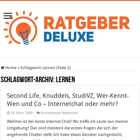
Home
»
Schlagwort:
Lernen
(Seite 2)
Schlagwort-Archiv:
Lernen
Second Life, Knuddels, StudiVZ, Wer-Kennt-
Wen und Co – Internetchat oder mehr?
für
18. März 2009
Kommentare deaktiviert
Second
Life,
Welches ist der beste Internet Chat? Wo treffe ich Leute aus meiner
Knuddels,
Umgebung? Das sind meistens die ersten Fragen die sich der
StudiVZ,
Wer-
angehende Chatter stellt. Ich habe etwas darüber nachgedacht,
Kennt-