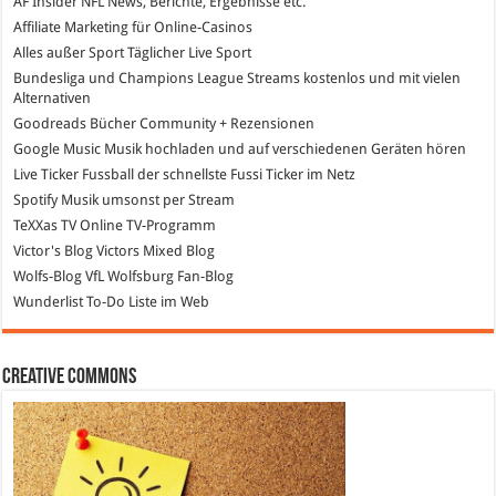
AF Insider
NFL News, Berichte, Ergebnisse etc.
Affiliate Marketing
für Online-Casinos
Alles außer Sport
Täglicher Live Sport
Bundesliga und Champions League Streams
kostenlos und mit vielen
Alternativen
Goodreads
Bücher Community + Rezensionen
Google Music
Musik hochladen und auf verschiedenen Geräten hören
Live Ticker Fussball
der schnellste Fussi Ticker im Netz
Spotify
Musik umsonst per Stream
TeXXas TV
Online TV-Programm
Victor's Blog
Victors Mixed Blog
Wolfs-Blog
VfL Wolfsburg Fan-Blog
Wunderlist
To-Do Liste im Web
Creative Commons