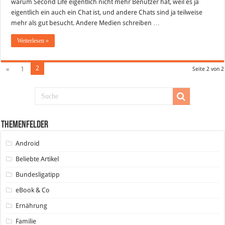
warum Second Life eigentlich nicht mehr Benutzer hat, weil es ja
Wen
und
eigentlich ein auch ein Chat ist, und andere Chats sind ja teilweise
Co
–
mehr als gut besucht. Andere Medien schreiben …
Internetchat
oder
Weiterlesen »
mehr?
2
«
1
Seite 2 von 2
Themenfelder
Android
Beliebte Artikel
Bundesligatipp
eBook & Co
Ernährung
Familie