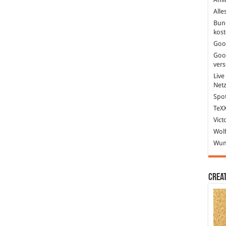
Alle
Bun
kost
Goo
Goo
ver
Live
Net
Spot
TeXX
Vict
Wolf
Wund
Crea