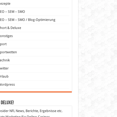
Rezepte
SEO – SEM – SMO
EO – SEM – SMO / Blog-Optimierung
hort & Deluxe
onstiges
port
portwetten
echnik
witter
Urlaub
Wordpress
 DeLuXe!
nsider
NFL News, Berichte, Ergebnisse etc.
liate Marketing
für Online-Casinos