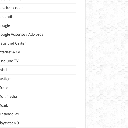
Geschenkideen
Gesundheit
Google
oogle Adsense / Adwords
Haus und Garten
nternet & Co
ino und TV
okal
ustiges
Mode
ultimedia
Musik
intendo Wii
laystation 3