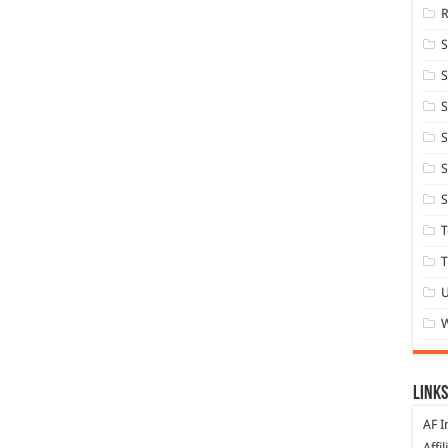
S
S
S
S
S
T
T
Links
AF I
Affi