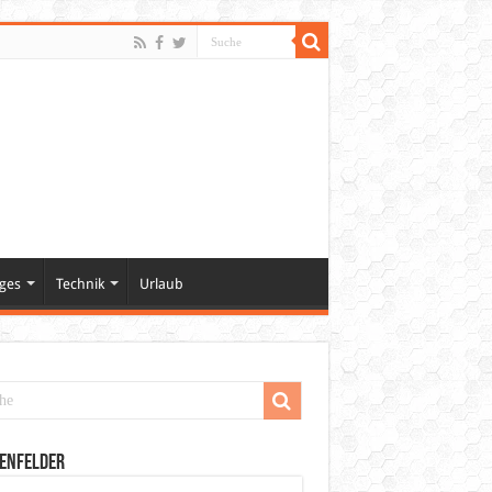
ges
Technik
Urlaub
enfelder