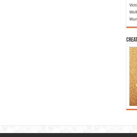
Vict
Wolf
Wund
Crea