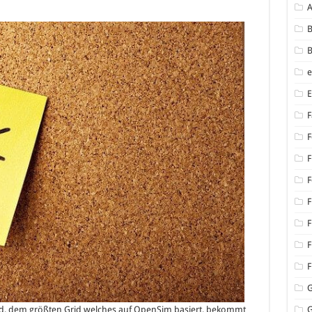
B
B
F
F
F
F
F
F
F
F
d, dem größten Grid welches auf OpenSim basiert, bekommt
G