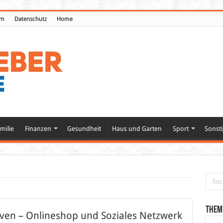
um
Datenschutz
Home
milie
Finanzen
Gesundheit
Haus und Garten
Sport
Sonsti
Them
iven – Onlineshop und Soziales Netzwerk