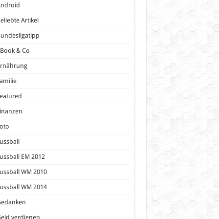
Android
eliebte Artikel
undesligatipp
eBook & Co
Ernährung
amilie
eatured
inanzen
oto
ussball
ussball EM 2012
ussball WM 2010
ussball WM 2014
Gedanken
eld verdienen