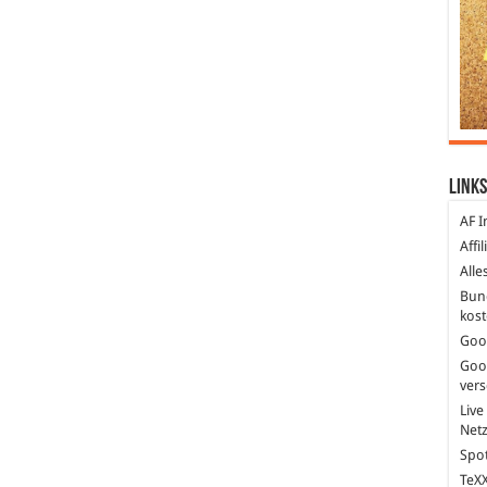
Links
AF I
Affi
Alle
Bun
kost
Goo
Goo
ver
Live
Net
Spot
TeXX