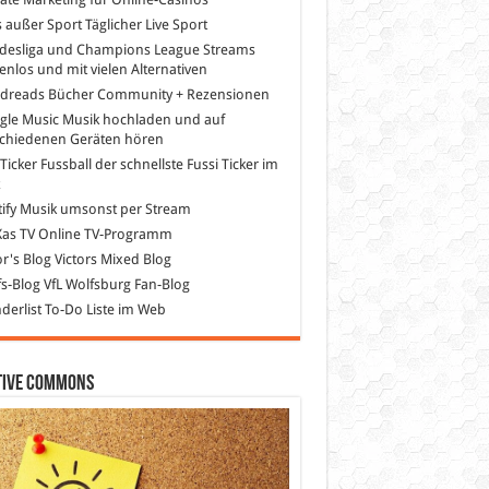
s außer Sport
Täglicher Live Sport
desliga und Champions League Streams
enlos und mit vielen Alternativen
dreads
Bücher Community + Rezensionen
gle Music
Musik hochladen und auf
schiedenen Geräten hören
 Ticker Fussball
der schnellste Fussi Ticker im
z
ify
Musik umsonst per Stream
as TV
Online TV-Programm
or's Blog
Victors Mixed Blog
s-Blog
VfL Wolfsburg Fan-Blog
erlist
To-Do Liste im Web
tive Commons