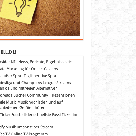
 DeLuXe!
nsider
NFL News, Berichte, Ergebnisse etc.
liate Marketing
für Online-Casinos
s außer Sport
Täglicher Live Sport
desliga und Champions League Streams
enlos und mit vielen Alternativen
dreads
Bücher Community + Rezensionen
gle Music
Musik hochladen und auf
schiedenen Geräten hören
 Ticker Fussball
der schnellste Fussi Ticker im
z
ify
Musik umsonst per Stream
as TV
Online TV-Programm