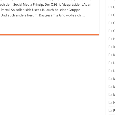
ach dem Social Media Prinzip. Der OSGrid Vizepräsident Adam
ortal. So sollen sich User z.B. auch bei einer Gruppe
. Und auch anders herum. Das gesamte Grid wolle sich …
G
I
K
L
L
M
N
P