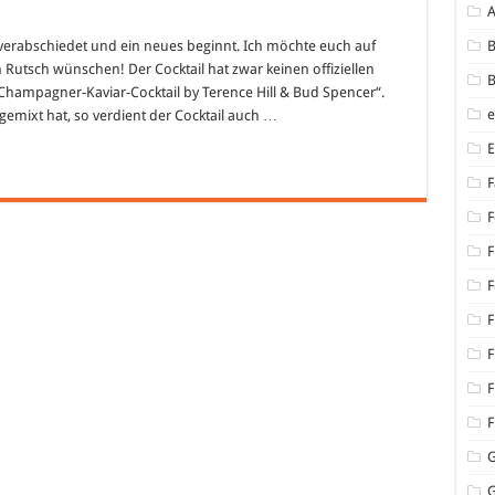
rd verabschiedet und ein neues beginnt. Ich möchte euch auf
B
utsch wünschen! Der Cocktail hat zwar keinen offiziellen
B
Champagner-Kaviar-Cocktail by Terence Hill & Bud Spencer“.
gemixt hat, so verdient der Cocktail auch …
F
F
F
F
F
F
F
F
G