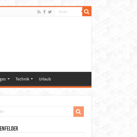
ges
Technik
Urlaub
enfelder