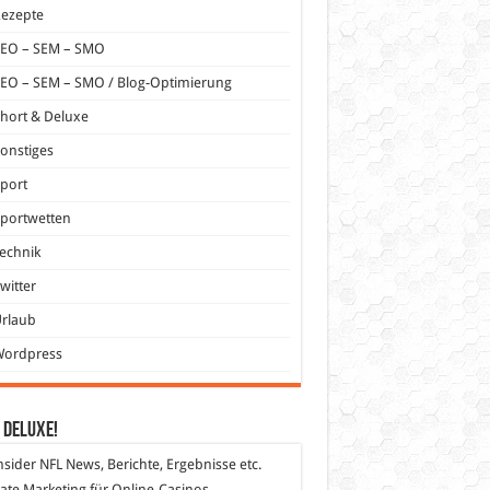
Rezepte
SEO – SEM – SMO
EO – SEM – SMO / Blog-Optimierung
hort & Deluxe
onstiges
port
portwetten
echnik
witter
Urlaub
Wordpress
 DeLuXe!
nsider
NFL News, Berichte, Ergebnisse etc.
liate Marketing
für Online-Casinos