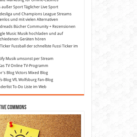
s außer Sport
Täglicher Live Sport
desliga und Champions League Streams
enlos und mit vielen Alternativen
dreads
Bücher Community + Rezensionen
gle Music
Musik hochladen und auf
schiedenen Geräten hören
 Ticker Fussball
der schnellste Fussi Ticker im
z
ify
Musik umsonst per Stream
as TV
Online TV-Programm
or's Blog
Victors Mixed Blog
s-Blog
VfL Wolfsburg Fan-Blog
erlist
To-Do Liste im Web
tive Commons