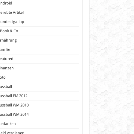
Android
eliebte Artikel
undesligatipp
eBook & Co
Ernährung
amilie
eatured
inanzen
oto
ussball
ussball EM 2012
ussball WM 2010
ussball WM 2014
Gedanken
eld verdienen