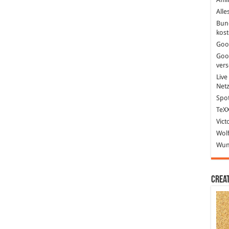
Alle
Bun
kost
Goo
Goo
ver
Live
Net
Spot
TeXX
Vict
Wolf
Wund
Crea