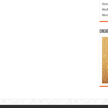
Vict
Wolf
Wund
Crea