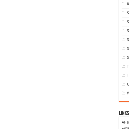
S
S
S
S
S
T
T
Links
AF I
Affi