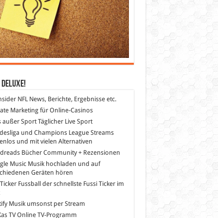
 DeLuXe!
nsider
NFL News, Berichte, Ergebnisse etc.
liate Marketing
für Online-Casinos
s außer Sport
Täglicher Live Sport
desliga und Champions League Streams
enlos und mit vielen Alternativen
dreads
Bücher Community + Rezensionen
gle Music
Musik hochladen und auf
schiedenen Geräten hören
 Ticker Fussball
der schnellste Fussi Ticker im
z
ify
Musik umsonst per Stream
as TV
Online TV-Programm