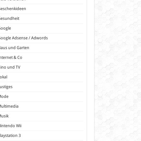
Geschenkideen
Gesundheit
Google
oogle Adsense / Adwords
Haus und Garten
nternet & Co
ino und TV
okal
ustiges
Mode
ultimedia
Musik
intendo Wii
laystation 3