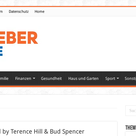
um
Datenschutz
Home
milie
Finanzen
Gesundheit
Haus und Garten
Sport
Sonsti
Them
ed by Terence Hill & Bud Spencer