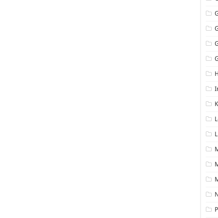
G
I
K
L
L
M
N
P