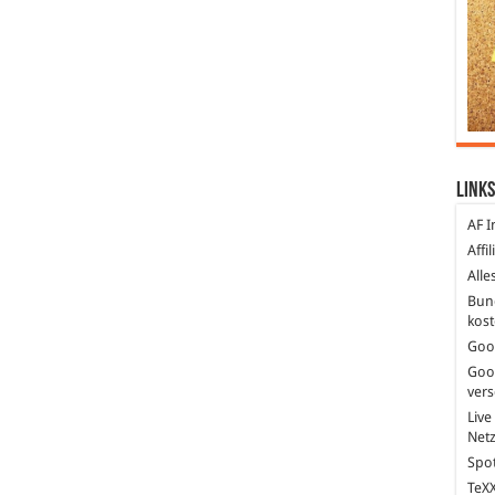
Links
AF I
Affi
Alle
Bun
kost
Goo
Goo
ver
Live
Net
Spot
TeXX