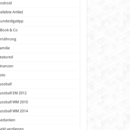
Android
eliebte Artikel
undesligatipp
eBook & Co
Ernährung
amilie
eatured
inanzen
oto
ussball
ussball EM 2012
ussball WM 2010
ussball WM 2014
Gedanken
eld verdienen