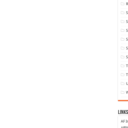
S
S
S
S
S
T
T
Links
AF I
Affi