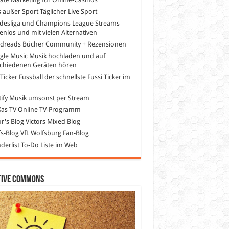
s außer Sport
Täglicher Live Sport
desliga und Champions League Streams
enlos und mit vielen Alternativen
dreads
Bücher Community + Rezensionen
gle Music
Musik hochladen und auf
schiedenen Geräten hören
 Ticker Fussball
der schnellste Fussi Ticker im
z
ify
Musik umsonst per Stream
as TV
Online TV-Programm
or's Blog
Victors Mixed Blog
s-Blog
VfL Wolfsburg Fan-Blog
erlist
To-Do Liste im Web
tive Commons