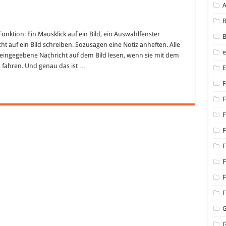
B
Funktion: Ein Mausklick auf ein Bild, ein Auswahlfenster
B
 auf ein Bild schreiben. Sozusagen eine Notiz anheften. Alle
 eingegebene Nachricht auf dem Bild lesen, wenn sie mit dem
d fahren. Und genau das ist …
F
F
F
F
F
F
F
F
G