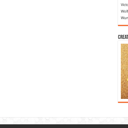
Vict
Wolf
Wund
Crea