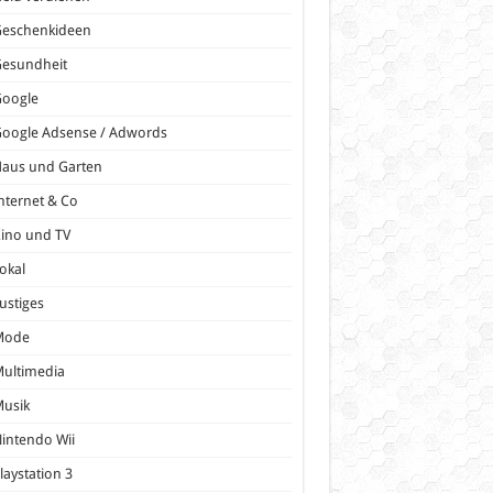
Geschenkideen
Gesundheit
Google
oogle Adsense / Adwords
Haus und Garten
nternet & Co
ino und TV
okal
ustiges
Mode
ultimedia
Musik
intendo Wii
laystation 3