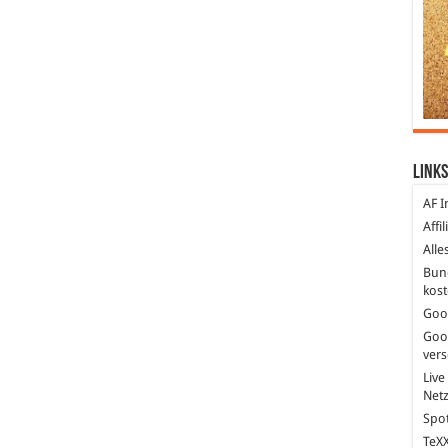
Links
AF I
Affi
Alle
Bun
kost
Goo
Goo
ver
Live
Net
Spot
TeXX