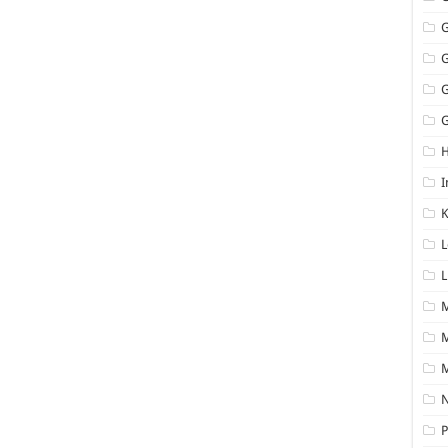
G
I
K
L
L
M
N
P