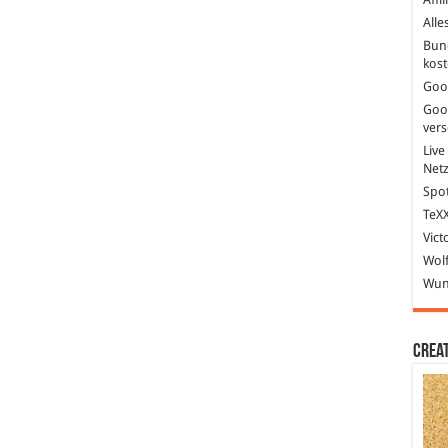
Alle
Bun
kost
Goo
Goo
ver
Live
Net
Spot
TeXX
Vict
Wolf
Wund
Crea