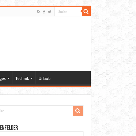
ges
Technik
Urlaub
enfelder