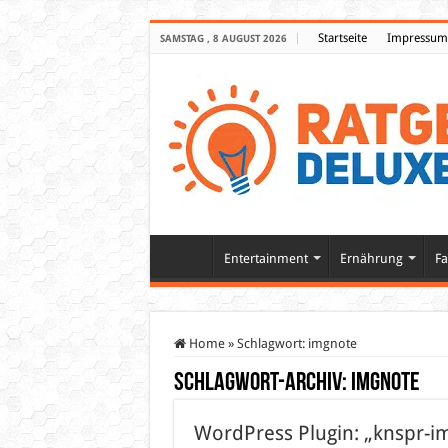
Startseite
Impressum
SAMSTAG , 8 AUGUST 2026
Entertainment
Ernährung
Fa
Home
»
Schlagwort:
imgnote
Schlagwort-Archiv:
imgnote
WordPress Plugin: „knspr-im