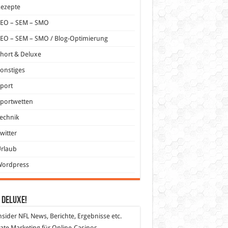
Rezepte
SEO – SEM – SMO
EO – SEM – SMO / Blog-Optimierung
hort & Deluxe
onstiges
port
portwetten
echnik
witter
Urlaub
Wordpress
 DeLuXe!
nsider
NFL News, Berichte, Ergebnisse etc.
liate Marketing
für Online-Casinos