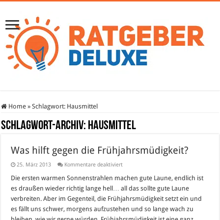
Home
»
Schlagwort:
Hausmittel
Schlagwort-Archiv:
Hausmittel
Was hilft gegen die Frühjahrsmüdigkeit?
für
25. März 2013
Kommentare deaktiviert
Was
hilft
Die ersten warmen Sonnenstrahlen machen gute Laune, endlich ist
gegen
es draußen wieder richtig lange hell… all das sollte gute Laune
die
Frühjahrsmüdigkeit?
verbreiten. Aber im Gegenteil, die Frühjahrsmüdigkeit setzt ein und
es fällt uns schwer, morgens aufzustehen und so lange wach zu
bleiben, wie wir gerne würden. Frühjahrsmüdigkeit ist eine ganz