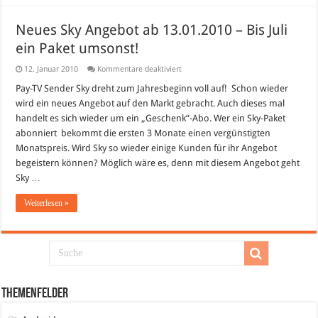
Neues Sky Angebot ab 13.01.2010 – Bis Juli
ein Paket umsonst!
für
12. Januar 2010
Kommentare deaktiviert
Neues
Sky
Pay-TV Sender Sky dreht zum Jahresbeginn voll auf! Schon wieder
Angebot
wird ein neues Angebot auf den Markt gebracht. Auch dieses mal
ab
13.01.2010
handelt es sich wieder um ein „Geschenk“-Abo. Wer ein Sky-Paket
–
abonniert bekommt die ersten 3 Monate einen vergünstigten
Bis
Juli
Monatspreis. Wird Sky so wieder einige Kunden für ihr Angebot
ein
Paket
begeistern können? Möglich wäre es, denn mit diesem Angebot geht
umsonst!
Sky …
Weiterlesen »
Themenfelder