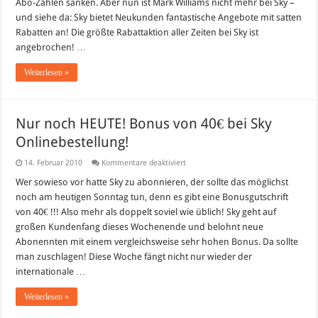
Abo-Zahlen sanken. Aber nun ist Mark Williams nicht mehr bei Sky –
und siehe da: Sky bietet Neukunden fantastische Angebote mit satten
Rabatten an! Die größte Rabattaktion aller Zeiten bei Sky ist
angebrochen! …
Weiterlesen »
Nur noch HEUTE! Bonus von 40€ bei Sky
Onlinebestellung!
für
14. Februar 2010
Kommentare deaktiviert
Nur
noch
Wer sowieso vor hatte Sky zu abonnieren, der sollte das möglichst
HEUTE!
noch am heutigen Sonntag tun, denn es gibt eine Bonusgutschrift
Bonus
von
von 40€ !!! Also mehr als doppelt soviel wie üblich! Sky geht auf
40€
großen Kundenfang dieses Wochenende und belohnt neue
bei
Sky
Abonennten mit einem vergleichsweise sehr hohen Bonus. Da sollte
Onlinebestellung!
man zuschlagen! Diese Woche fängt nicht nur wieder der
internationale …
Weiterlesen »