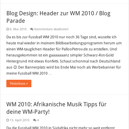
Blog Design: Header zur WM 2010 / Blog
Parade
für
6. Mai 2010
Kommentare deaktiviert
Blog
Design:
Da es bis zur Fussball WM 2010 nur noch 36 Tage sind, wuselte ich
Header
heute mal wieder in meinem Bildbearbeitungsprogramm herum um
zur
WM
einen WM-tauglichen Header für PallooPetrov.de zu erstellen. Und
2010
herausgekommen ist ein gaaaaaaanz simpler Schwarz-Rot-Gold
/
Blog
Hintergrund mit etwas Konfetti. Schaut schonmal nach Deutschland
Parade
aus 😉 Der Bannerplatz wird bis Ende Mai noch als Werbebanner für
meine Fussball WM 2010 …
Weiterlesen »
WM 2010: Afrikanische Musik Tipps für
deine WM-Party!
13. April 2010
4
Da die Fussball WM 2010 in Südafrika nicht mehr so weit entfernt