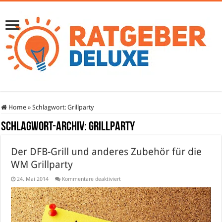
Home
»
Schlagwort:
Grillparty
Schlagwort-Archiv:
Grillparty
Der DFB-Grill und anderes Zubehör für die
WM Grillparty
für
24. Mai 2014
Kommentare deaktiviert
Der
DFB-
Grill
und
anderes
Zubehör