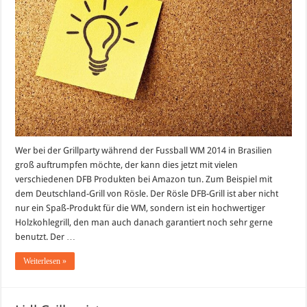
für
die
WM
Grillparty
Wer bei der Grillparty während der Fussball WM 2014 in Brasilien
groß auftrumpfen möchte, der kann dies jetzt mit vielen
verschiedenen DFB Produkten bei Amazon tun. Zum Beispiel mit
dem Deutschland-Grill von Rösle. Der Rösle DFB-Grill ist aber nicht
nur ein Spaß-Produkt für die WM, sondern ist ein hochwertiger
Holzkohlegrill, den man auch danach garantiert noch sehr gerne
benutzt. Der …
Weiterlesen »