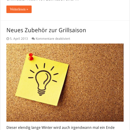
Weiterlesen »
Neues Zubehör zur Grillsaison
für
5. April 2013
Kommentare deaktiviert
Neues
Zubehör
zur
Grillsaison
Dieser elendig lange Winter wird auch irgendwann mal ein Ende