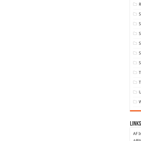
S
S
S
S
S
T
T
Links
AF I
Affi