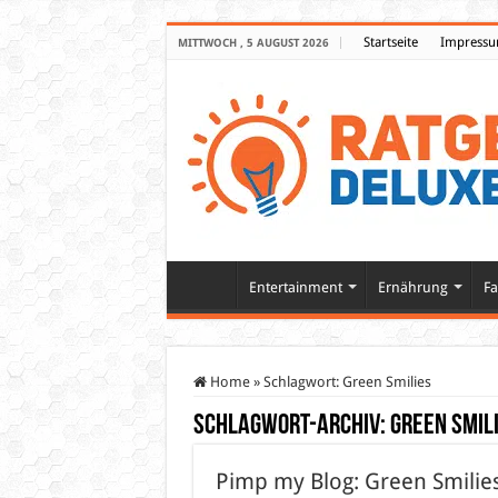
Startseite
Impress
MITTWOCH , 5 AUGUST 2026
Entertainment
Ernährung
Fa
Home
»
Schlagwort:
Green Smilies
Schlagwort-Archiv:
Green Smil
Pimp my Blog: Green Smilie