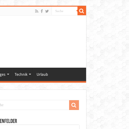
ges
Technik
Urlaub
enfelder