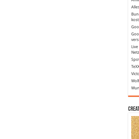
Alle
Bun
kost
Goo
Goo
ver
Live
Net
Spot
TeXX
Vict
Wolf
Wund
Crea