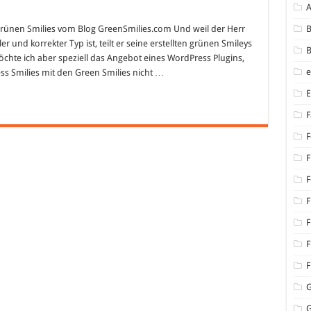
 Grünen Smilies vom Blog GreenSmilies.com Und weil der Herr
B
r und korrekter Typ ist, teilt er seine erstellten grünen Smileys
B
chte ich aber speziell das Angebot eines WordPress Plugins,
s Smilies mit den Green Smilies nicht …
F
F
F
F
F
F
F
F
G