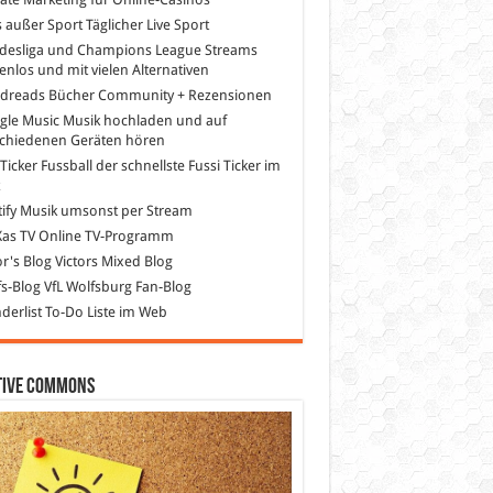
s außer Sport
Täglicher Live Sport
desliga und Champions League Streams
enlos und mit vielen Alternativen
dreads
Bücher Community + Rezensionen
gle Music
Musik hochladen und auf
schiedenen Geräten hören
 Ticker Fussball
der schnellste Fussi Ticker im
z
ify
Musik umsonst per Stream
as TV
Online TV-Programm
or's Blog
Victors Mixed Blog
s-Blog
VfL Wolfsburg Fan-Blog
erlist
To-Do Liste im Web
tive Commons