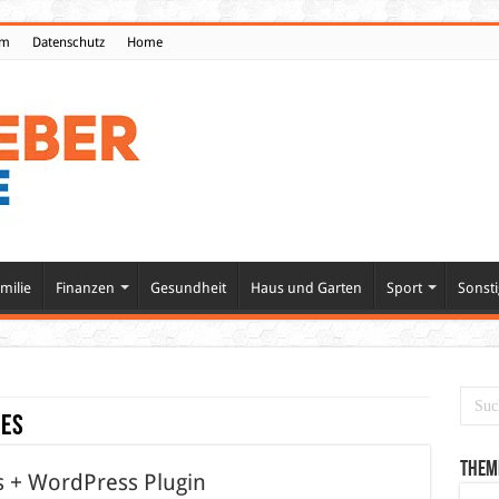
um
Datenschutz
Home
milie
Finanzen
Gesundheit
Haus und Garten
Sport
Sonsti
ies
Them
s + WordPress Plugin