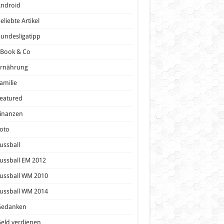
Android
eliebte Artikel
undesligatipp
eBook & Co
Ernährung
amilie
eatured
inanzen
oto
ussball
ussball EM 2012
ussball WM 2010
ussball WM 2014
Gedanken
eld verdienen