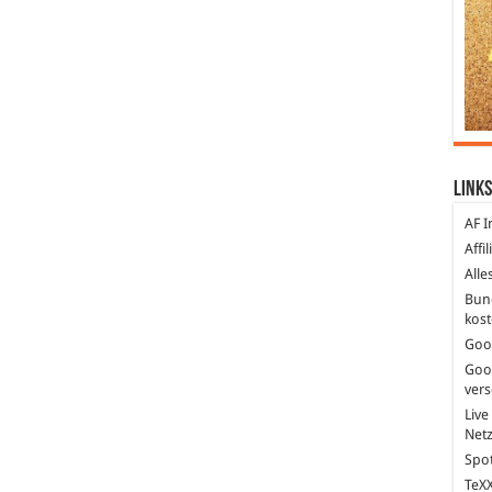
Links
AF I
Affi
Alle
Bun
kost
Goo
Goo
ver
Live
Net
Spot
TeXX