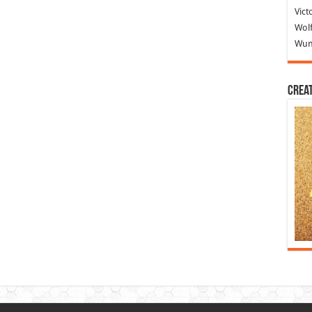
Vict
Wolf
Wund
Crea