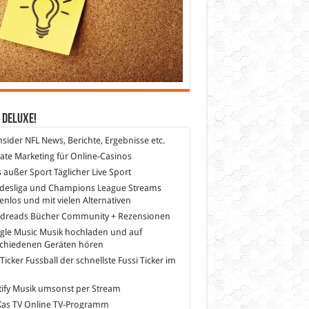
 DeLuXe!
nsider
NFL News, Berichte, Ergebnisse etc.
liate Marketing
für Online-Casinos
s außer Sport
Täglicher Live Sport
desliga und Champions League Streams
enlos und mit vielen Alternativen
dreads
Bücher Community + Rezensionen
gle Music
Musik hochladen und auf
schiedenen Geräten hören
 Ticker Fussball
der schnellste Fussi Ticker im
z
ify
Musik umsonst per Stream
as TV
Online TV-Programm