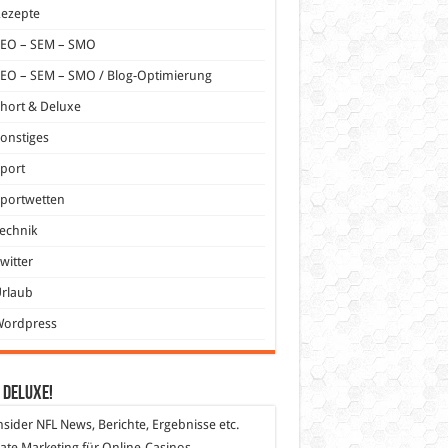
Rezepte
SEO – SEM – SMO
EO – SEM – SMO / Blog-Optimierung
hort & Deluxe
onstiges
port
portwetten
echnik
witter
Urlaub
Wordpress
 DeLuXe!
nsider
NFL News, Berichte, Ergebnisse etc.
liate Marketing
für Online-Casinos