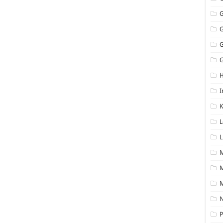
G
I
K
L
L
M
N
P