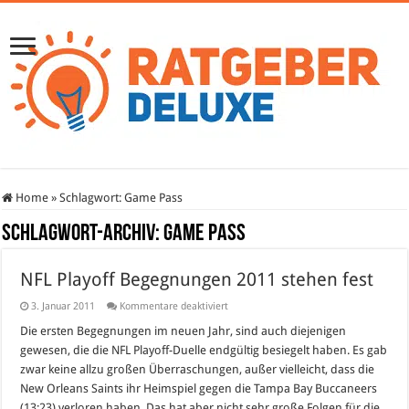
Home
»
Schlagwort:
Game Pass
Schlagwort-Archiv:
Game Pass
NFL Playoff Begegnungen 2011 stehen fest
für
3. Januar 2011
Kommentare deaktiviert
NFL
Playoff
Die ersten Begegnungen im neuen Jahr, sind auch diejenigen
Begegnungen
gewesen, die die NFL Playoff-Duelle endgültig besiegelt haben. Es gab
2011
stehen
zwar keine allzu großen Überraschungen, außer vielleicht, dass die
fest
New Orleans Saints ihr Heimspiel gegen die Tampa Bay Buccaneers
(13:23) verloren haben. Das hat aber nicht sehr große Folgen für die