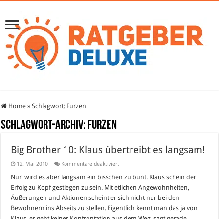
Home
»
Schlagwort:
Furzen
Schlagwort-Archiv:
Furzen
Big Brother 10: Klaus übertreibt es langsam!
für
12. Mai 2010
Kommentare deaktiviert
Big
Brother
Nun wird es aber langsam ein bisschen zu bunt. Klaus schein der
10:
Erfolg zu Kopf gestiegen zu sein. Mit etlichen Angewohnheiten,
Klaus
übertreibt
Äußerungen und Aktionen scheint er sich nicht nur bei den
es
Bewohnern ins Abseits zu stellen. Eigentlich kennt man das ja von
langsam!
Klaus, er geht keiner Konfrontation aus dem Weg, sagt gerade