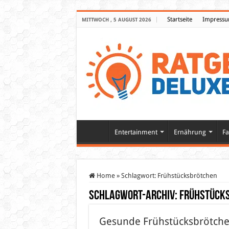
Startseite
Impress
MITTWOCH , 5 AUGUST 2026
Entertainment
Ernährung
Fa
Home
»
Schlagwort:
Frühstücksbrötchen
Schlagwort-Archiv:
Frühstück
Gesunde Frühstücksbrötchen