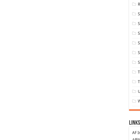
S
S
S
S
S
T
T
Links
AF I
Affi