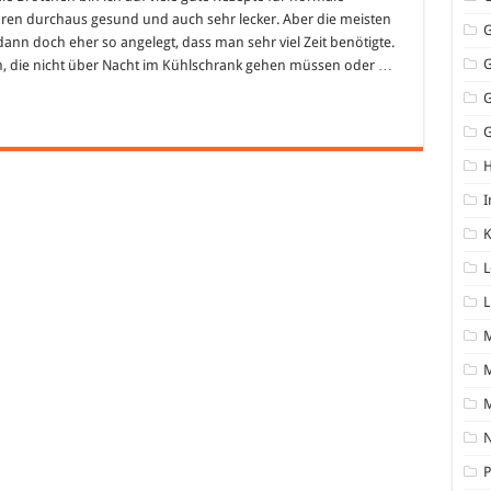
ren durchaus gesund und auch sehr lecker. Aber die meisten
nn doch eher so angelegt, dass man sehr viel Zeit benötigte.
n, die nicht über Nacht im Kühlschrank gehen müssen oder …
G
I
K
L
L
M
N
P