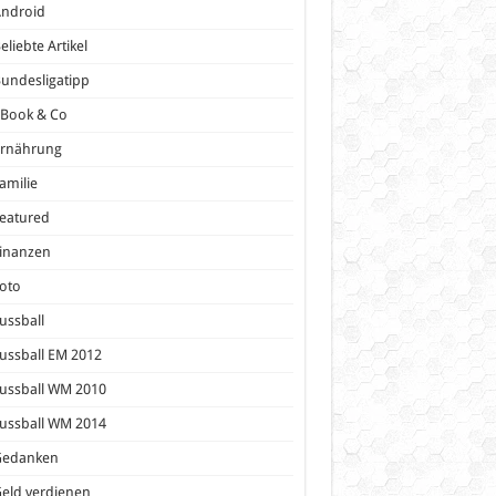
Android
eliebte Artikel
undesligatipp
eBook & Co
Ernährung
amilie
eatured
inanzen
oto
ussball
ussball EM 2012
ussball WM 2010
ussball WM 2014
Gedanken
eld verdienen