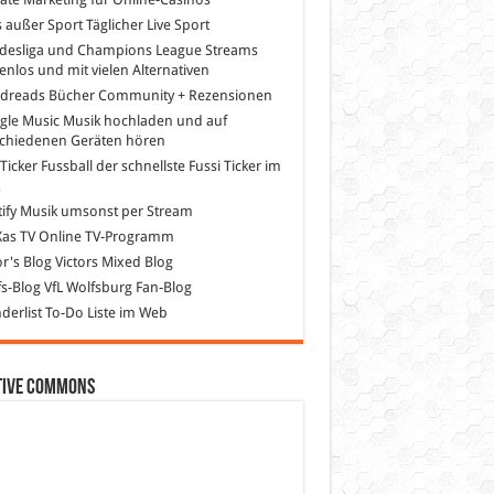
s außer Sport
Täglicher Live Sport
desliga und Champions League Streams
enlos und mit vielen Alternativen
dreads
Bücher Community + Rezensionen
gle Music
Musik hochladen und auf
schiedenen Geräten hören
 Ticker Fussball
der schnellste Fussi Ticker im
z
ify
Musik umsonst per Stream
as TV
Online TV-Programm
or's Blog
Victors Mixed Blog
s-Blog
VfL Wolfsburg Fan-Blog
erlist
To-Do Liste im Web
tive Commons