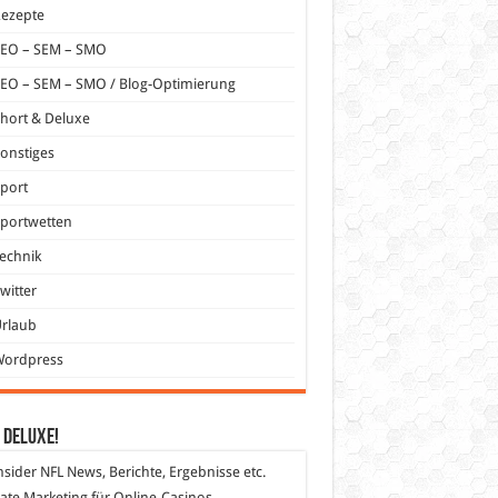
Rezepte
SEO – SEM – SMO
EO – SEM – SMO / Blog-Optimierung
hort & Deluxe
onstiges
port
portwetten
echnik
witter
Urlaub
Wordpress
 DeLuXe!
nsider
NFL News, Berichte, Ergebnisse etc.
liate Marketing
für Online-Casinos