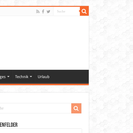
ges
Technik
Urlaub
enfelder