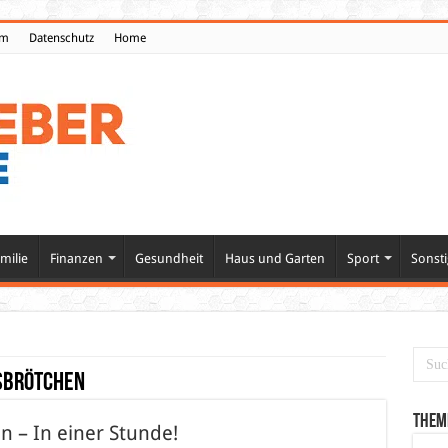
um
Datenschutz
Home
milie
Finanzen
Gesundheit
Haus und Garten
Sport
Sonsti
sbrötchen
Them
 – In einer Stunde!