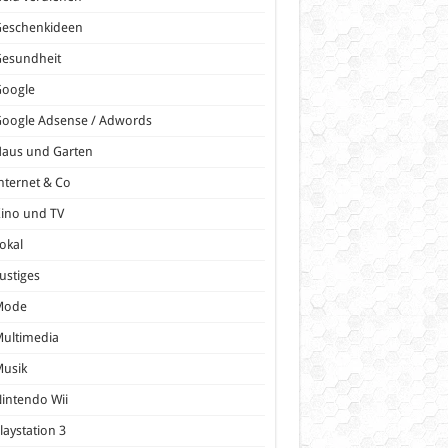
Geschenkideen
Gesundheit
Google
oogle Adsense / Adwords
Haus und Garten
nternet & Co
ino und TV
okal
ustiges
Mode
ultimedia
Musik
intendo Wii
laystation 3