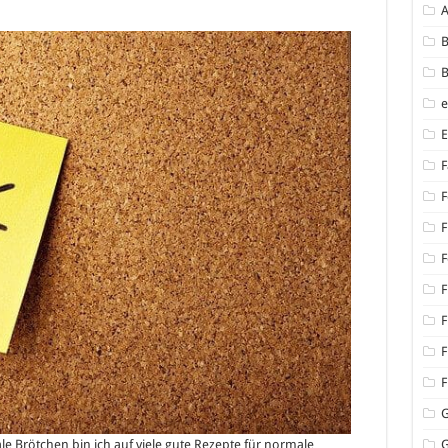
nde
tücksbrötchen
B
B
e!
F
F
F
F
F
F
F
F
e Brötchen bin ich auf viele gute Rezepte für normale
G