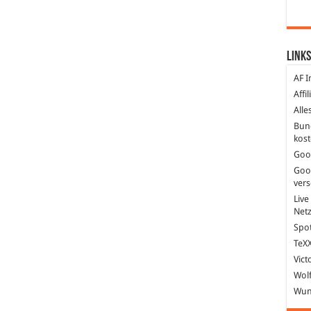
Links
AF I
Affi
Alle
Bun
kost
Goo
Goo
ver
Live
Net
Spot
TeXX
Vict
Wolf
Wund