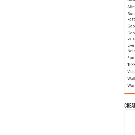
Alle
Bun
kost
Goo
Goo
ver
Live
Net
Spot
TeXX
Vict
Wolf
Wund
Crea