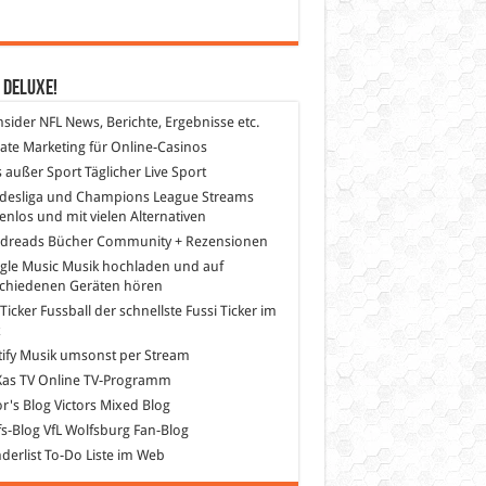
 DeLuXe!
nsider
NFL News, Berichte, Ergebnisse etc.
liate Marketing
für Online-Casinos
s außer Sport
Täglicher Live Sport
desliga und Champions League Streams
enlos und mit vielen Alternativen
dreads
Bücher Community + Rezensionen
gle Music
Musik hochladen und auf
schiedenen Geräten hören
 Ticker Fussball
der schnellste Fussi Ticker im
z
ify
Musik umsonst per Stream
as TV
Online TV-Programm
or's Blog
Victors Mixed Blog
s-Blog
VfL Wolfsburg Fan-Blog
erlist
To-Do Liste im Web