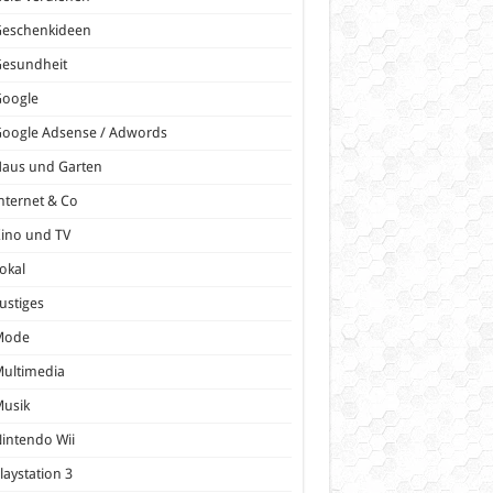
Geschenkideen
Gesundheit
Google
oogle Adsense / Adwords
Haus und Garten
nternet & Co
ino und TV
okal
ustiges
Mode
ultimedia
Musik
intendo Wii
laystation 3