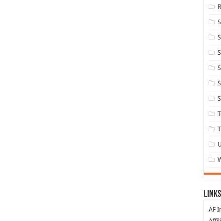
S
S
S
S
S
T
T
Links
AF I
Affi