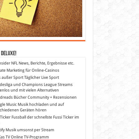
 DeLuXe!
nsider
NFL News, Berichte, Ergebnisse etc.
liate Marketing
für Online-Casinos
s außer Sport
Täglicher Live Sport
desliga und Champions League Streams
enlos und mit vielen Alternativen
dreads
Bücher Community + Rezensionen
gle Music
Musik hochladen und auf
schiedenen Geräten hören
 Ticker Fussball
der schnellste Fussi Ticker im
z
ify
Musik umsonst per Stream
as TV
Online TV-Programm