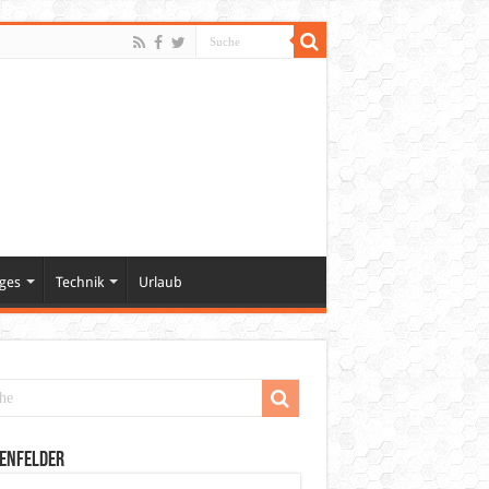
ges
Technik
Urlaub
enfelder