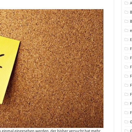
B
B
F
F
F
F
F
F
F
F
dem einmal eingesehen werden, der bisher versucht hat mehr
G