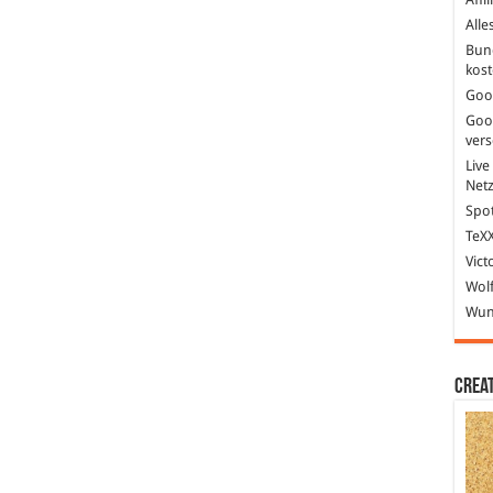
Alle
Bun
kost
Goo
Goo
ver
Live
Net
Spot
TeXX
Vict
Wolf
Wund
Crea