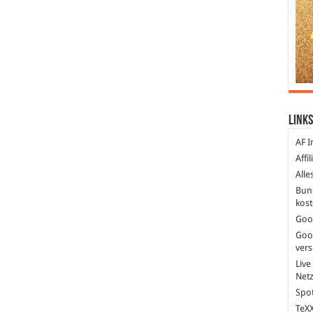
Links
AF I
Affi
Alle
Bun
kost
Goo
Goo
ver
Live
Net
Spot
TeXX