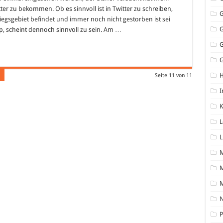
er zu bekommen. Ob es sinnvoll ist in Twitter zu schreiben,
iegsgebiet befindet und immer noch nicht gestorben ist sei
pp, scheint dennoch sinnvoll zu sein. Am …
G
Seite 11 von 11
I
K
L
L
M
N
P