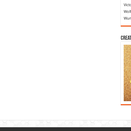
Vict
Wolf
Wund
Crea