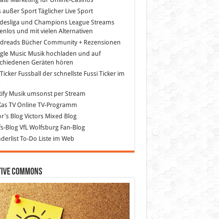
s außer Sport
Täglicher Live Sport
desliga und Champions League Streams
enlos und mit vielen Alternativen
dreads
Bücher Community + Rezensionen
gle Music
Musik hochladen und auf
schiedenen Geräten hören
 Ticker Fussball
der schnellste Fussi Ticker im
z
ify
Musik umsonst per Stream
as TV
Online TV-Programm
or's Blog
Victors Mixed Blog
s-Blog
VfL Wolfsburg Fan-Blog
erlist
To-Do Liste im Web
tive Commons