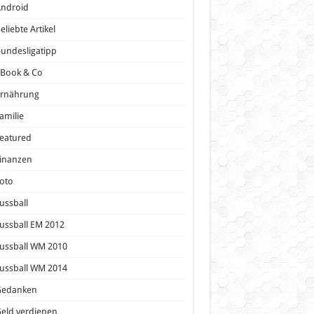
Android
eliebte Artikel
undesligatipp
eBook & Co
Ernährung
amilie
eatured
inanzen
oto
ussball
ussball EM 2012
ussball WM 2010
ussball WM 2014
Gedanken
eld verdienen