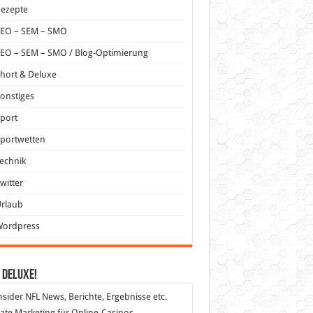
Rezepte
SEO – SEM – SMO
EO – SEM – SMO / Blog-Optimierung
hort & Deluxe
onstiges
port
portwetten
echnik
witter
Urlaub
Wordpress
 DeLuXe!
nsider
NFL News, Berichte, Ergebnisse etc.
liate Marketing
für Online-Casinos