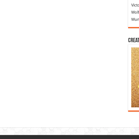
Vict
Wolf
Wund
Crea