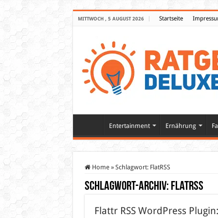
Startseite
Impress
MITTWOCH , 5 AUGUST 2026
Entertainment
Ernährung
Fa
Home
»
Schlagwort:
FlatRSS
Schlagwort-Archiv:
FlatRSS
Flattr RSS WordPress Plugin: