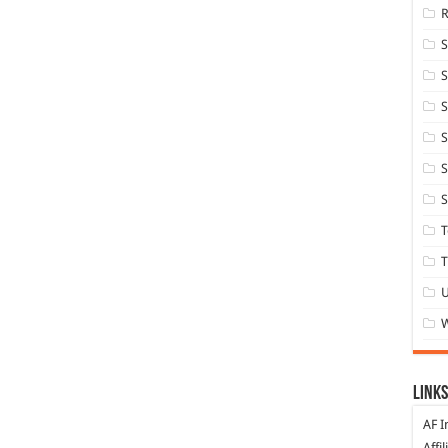
S
S
S
S
S
T
T
Links
AF I
Affi