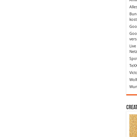
Alle
Bun
kost
Goo
Goo
ver
Live
Net
Spot
TeXX
Vict
Wolf
Wund
Crea