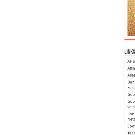
Links
AF I
Affi
Alle
Bun
kost
Goo
Goo
ver
Live
Net
Spot
TeXX