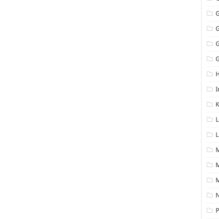
G
I
K
L
L
M
N
P