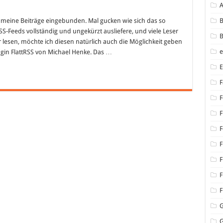
in meine Beiträge eingebunden. Mal gucken wie sich das so
B
S-Feeds vollständig und ungekürzt ausliefere, und viele Leser
B
lesen, möchte ich diesen natürlich auch die Möglichkeit geben
ugin FlattRSS von Michael Henke. Das …
F
F
F
F
F
F
F
F
G