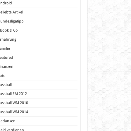
Android
eliebte Artikel
undesligatipp
eBook & Co
Ernährung
amilie
eatured
inanzen
oto
ussball
ussball EM 2012
ussball WM 2010
ussball WM 2014
Gedanken
eld verdienen