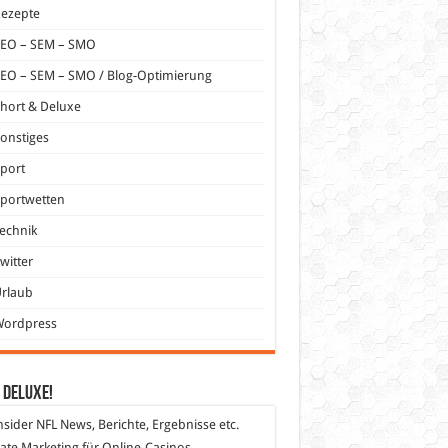
Rezepte
SEO – SEM – SMO
EO – SEM – SMO / Blog-Optimierung
hort & Deluxe
onstiges
port
portwetten
echnik
witter
Urlaub
Wordpress
 DeLuXe!
nsider
NFL News, Berichte, Ergebnisse etc.
liate Marketing
für Online-Casinos