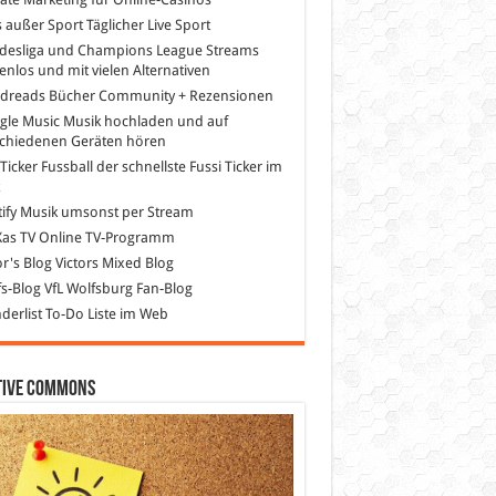
s außer Sport
Täglicher Live Sport
desliga und Champions League Streams
enlos und mit vielen Alternativen
dreads
Bücher Community + Rezensionen
gle Music
Musik hochladen und auf
schiedenen Geräten hören
 Ticker Fussball
der schnellste Fussi Ticker im
z
ify
Musik umsonst per Stream
as TV
Online TV-Programm
or's Blog
Victors Mixed Blog
s-Blog
VfL Wolfsburg Fan-Blog
erlist
To-Do Liste im Web
tive Commons