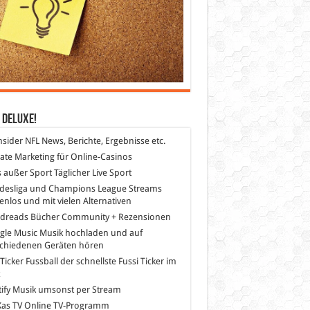
 DeLuXe!
nsider
NFL News, Berichte, Ergebnisse etc.
liate Marketing
für Online-Casinos
s außer Sport
Täglicher Live Sport
desliga und Champions League Streams
enlos und mit vielen Alternativen
dreads
Bücher Community + Rezensionen
gle Music
Musik hochladen und auf
schiedenen Geräten hören
 Ticker Fussball
der schnellste Fussi Ticker im
z
ify
Musik umsonst per Stream
as TV
Online TV-Programm