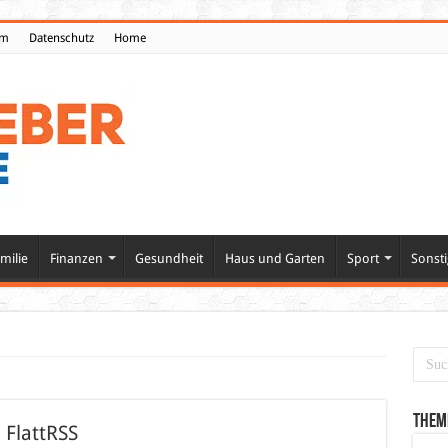
um
Datenschutz
Home
milie
Finanzen
Gesundheit
Haus und Garten
Sport
Sonsti
Them
 FlattRSS