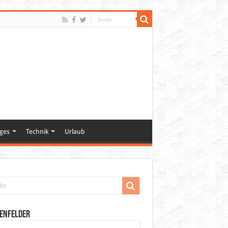
ges
Technik
Urlaub
enfelder