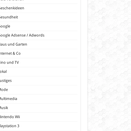
Geschenkideen
Gesundheit
Google
oogle Adsense / Adwords
Haus und Garten
nternet & Co
ino und TV
okal
ustiges
Mode
ultimedia
Musik
intendo Wii
laystation 3