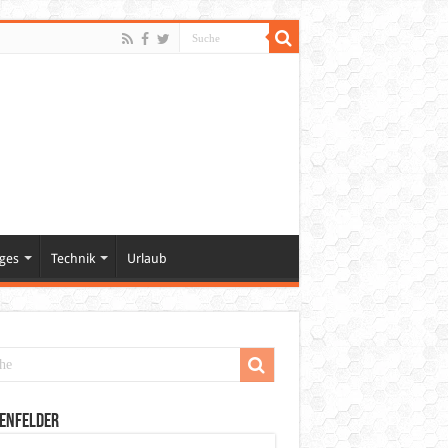
ges
Technik
Urlaub
enfelder