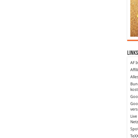
Links
AF I
Affi
Alle
Bun
kost
Goo
Goo
ver
Live
Net
Spot
TeXX