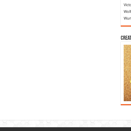
Vict
Wolf
Wund
Crea