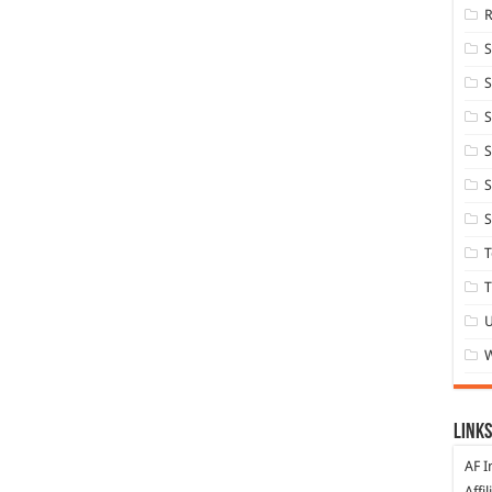
S
S
S
S
S
T
T
Links
AF I
Affi