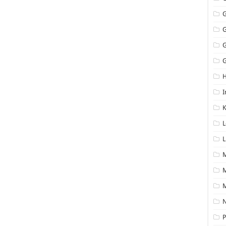
G
I
K
L
L
M
N
P