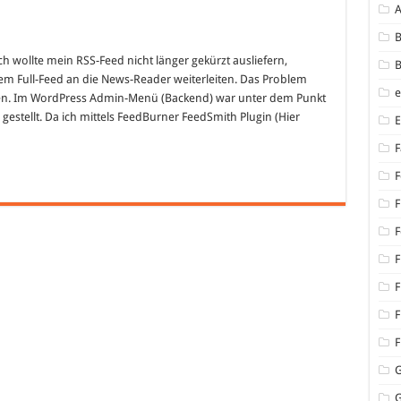
B
h wollte mein RSS-Feed nicht länger gekürzt ausliefern,
B
nem Full-Feed an die News-Reader weiterleiten. Das Problem
hen. Im WordPress Admin-Menü (Backend) war unter dem Punkt
estellt. Da ich mittels FeedBurner FeedSmith Plugin (Hier
F
F
F
F
F
F
F
F
G