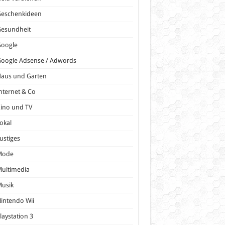
Geschenkideen
Gesundheit
Google
oogle Adsense / Adwords
Haus und Garten
nternet & Co
ino und TV
okal
ustiges
Mode
ultimedia
Musik
intendo Wii
laystation 3