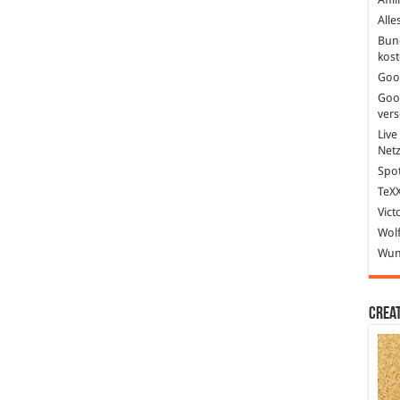
Alle
Bun
kost
Goo
Goo
ver
Live
Net
Spot
TeXX
Vict
Wolf
Wund
Crea