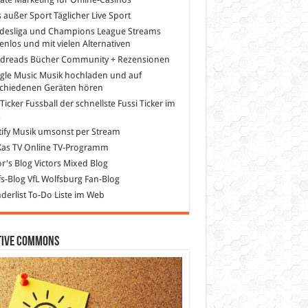
s außer Sport
Täglicher Live Sport
desliga und Champions League Streams
enlos und mit vielen Alternativen
dreads
Bücher Community + Rezensionen
gle Music
Musik hochladen und auf
schiedenen Geräten hören
 Ticker Fussball
der schnellste Fussi Ticker im
z
ify
Musik umsonst per Stream
as TV
Online TV-Programm
or's Blog
Victors Mixed Blog
s-Blog
VfL Wolfsburg Fan-Blog
erlist
To-Do Liste im Web
tive Commons