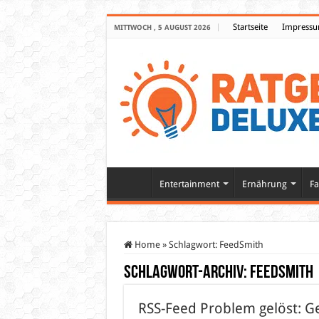
Startseite
Impress
MITTWOCH , 5 AUGUST 2026
Entertainment
Ernährung
Fa
Home
»
Schlagwort:
FeedSmith
Schlagwort-Archiv:
FeedSmith
RSS-Feed Problem gelöst: Ge