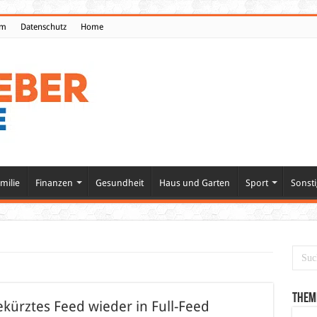
um
Datenschutz
Home
milie
Finanzen
Gesundheit
Haus und Garten
Sport
Sonsti
Them
kürztes Feed wieder in Full-Feed