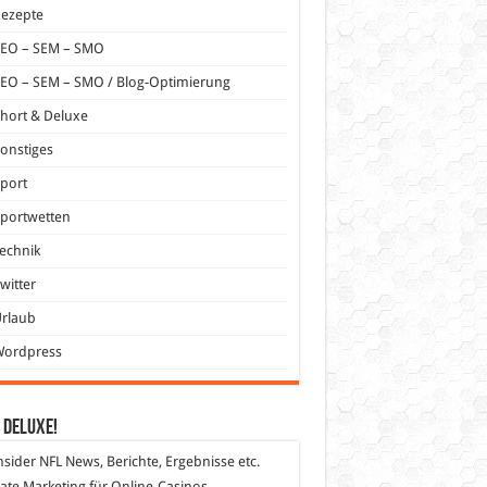
Rezepte
SEO – SEM – SMO
EO – SEM – SMO / Blog-Optimierung
hort & Deluxe
onstiges
port
portwetten
echnik
witter
Urlaub
Wordpress
 DeLuXe!
nsider
NFL News, Berichte, Ergebnisse etc.
liate Marketing
für Online-Casinos