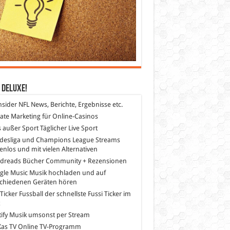
 DeLuXe!
nsider
NFL News, Berichte, Ergebnisse etc.
liate Marketing
für Online-Casinos
s außer Sport
Täglicher Live Sport
desliga und Champions League Streams
enlos und mit vielen Alternativen
dreads
Bücher Community + Rezensionen
gle Music
Musik hochladen und auf
schiedenen Geräten hören
 Ticker Fussball
der schnellste Fussi Ticker im
z
ify
Musik umsonst per Stream
as TV
Online TV-Programm