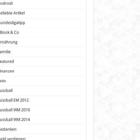
Android
eliebte Artikel
undesligatipp
eBook & Co
Ernährung
amilie
eatured
inanzen
oto
ussball
ussball EM 2012
ussball WM 2010
ussball WM 2014
Gedanken
eld verdienen