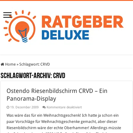
Home
»
Schlagwort:
CRVD
Schlagwort-Archiv:
CRVD
Ostendo Riesenbildschirm CRVD – Ein
Panorama-Display
für
19. Dezember 2009
Kommentare deaktiviert
Ostendo
Riesenbildschirm
Was wäre das für ein Weihnachtsgeschenk! Ich hatte ja schon ein
CRVD
paar Vorschläge für Weihnachtsgeschenke gemacht, aber dieser
–
Ein
Riesenbildschirm wäre der echte Oberhammer! Allerdings müsste
Panorama-