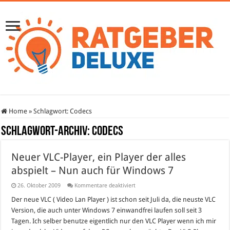
Home
»
Schlagwort:
Codecs
Schlagwort-Archiv:
Codecs
Neuer VLC-Player, ein Player der alles
abspielt – Nun auch für Windows 7
für
26. Oktober 2009
Kommentare deaktiviert
Neuer
VLC-
Der neue VLC ( Video Lan Player ) ist schon seit Juli da, die neuste VLC
Player,
Version, die auch unter Windows 7 einwandfrei laufen soll seit 3
ein
Player
Tagen. Ich selber benutze eigentlich nur den VLC Player wenn ich mir
der