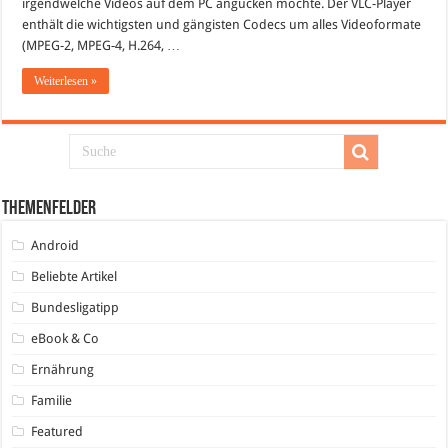
irgendwelche Videos auf dem PC angucken möchte. Der VLC-Player
alles
abspielt
enthält die wichtigsten und gängisten Codecs um alles Videoformate
–
Nun
(MPEG-2, MPEG-4, H.264, …
auch
für
Weiterlesen »
Windows
7
Themenfelder
Android
Beliebte Artikel
Bundesligatipp
eBook & Co
Ernährung
Familie
Featured