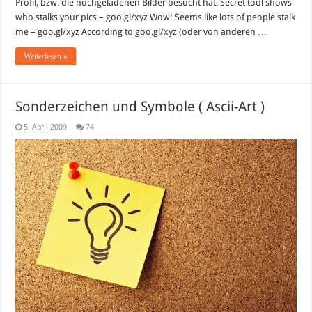
Profil, bzw. die hochgeladenen Bilder besucht hat. Secret tool shows
who stalks your pics – goo.gl/xyz Wow! Seems like lots of people stalk
me – goo.gl/xyz According to goo.gl/xyz (oder von anderen …
Weiterlesen »
Sonderzeichen und Symbole ( Ascii-Art )
5. April 2009
74