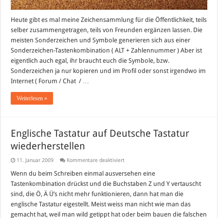
Heute gibt es mal meine Zeichensammlung für die Öffentlichkeit, teils
selber zusammengetragen, teils von Freunden ergänzen lassen. Die
meisten Sonderzeichen und Symbole generieren sich aus einer
Sonderzeichen-Tastenkombination ( ALT + Zahlennummer ) Aber ist
eigentlich auch egal, ihr braucht euch die Symbole, bzw.
Sonderzeichen ja nur kopieren und im Profil oder sonst irgendwo im
Internet ( Forum / Chat / …
Weiterlesen »
Englische Tastatur auf Deutsche Tastatur
wiederherstellen
für
11. Januar 2009
Kommentare deaktiviert
Englische
Tastatur
Wenn du beim Schreiben einmal ausversehen eine
auf
Tastenkombination drückst und die Buchstaben Z und Y vertauscht
Deutsche
Tastatur
sind, die Ö, Ä Ü’s nicht mehr funktionieren, dann hat man die
wiederherstellen
englische Tastatur eigestellt. Meist weiss man nicht wie man das
gemacht hat, weil man wild getippt hat oder beim bauen die falschen