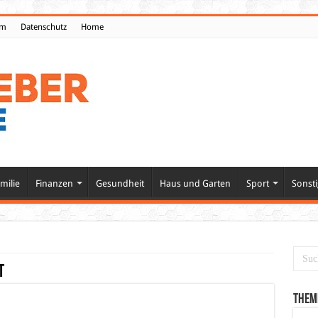
um
Datenschutz
Home
milie
Finanzen
Gesundheit
Haus und Garten
Sport
Sonsti
t
Them