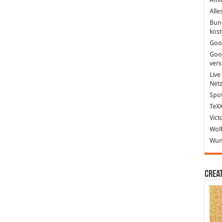
Alle
Bun
kost
Goo
Goo
ver
Live
Net
Spot
TeXX
Vict
Wolf
Wund
Crea