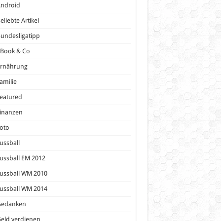
Android
eliebte Artikel
undesligatipp
eBook & Co
Ernährung
amilie
eatured
inanzen
oto
ussball
ussball EM 2012
ussball WM 2010
ussball WM 2014
Gedanken
eld verdienen