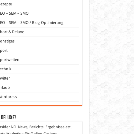
Rezepte
SEO – SEM – SMO
EO – SEM – SMO / Blog-Optimierung
hort & Deluxe
onstiges
port
portwetten
echnik
witter
Urlaub
Wordpress
 DeLuXe!
nsider
NFL News, Berichte, Ergebnisse etc.
liate Marketing
für Online-Casinos