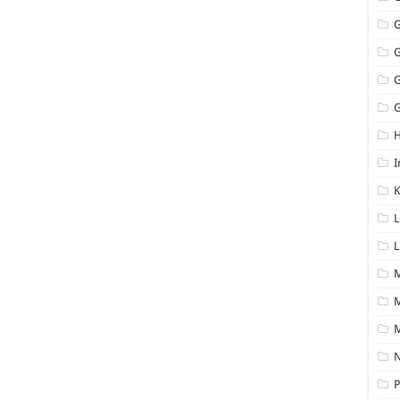
G
I
K
L
L
M
N
P