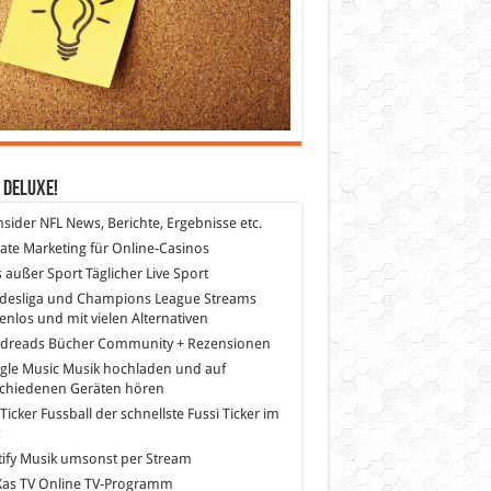
 DeLuXe!
nsider
NFL News, Berichte, Ergebnisse etc.
liate Marketing
für Online-Casinos
s außer Sport
Täglicher Live Sport
desliga und Champions League Streams
enlos und mit vielen Alternativen
dreads
Bücher Community + Rezensionen
gle Music
Musik hochladen und auf
schiedenen Geräten hören
 Ticker Fussball
der schnellste Fussi Ticker im
z
ify
Musik umsonst per Stream
as TV
Online TV-Programm