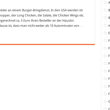
weiter an einem Burger-Bringdienst. In den USA werden im
B
pper, der Long Chicken, die Salate, die Chicken Wings etc.
B
erechnet ca. 5 Euro ihren Besteller an der Haustür.
Hause ist, dass man nicht weiter als 10 Autominuten von …
F
F
F
F
F
F
F
F
G