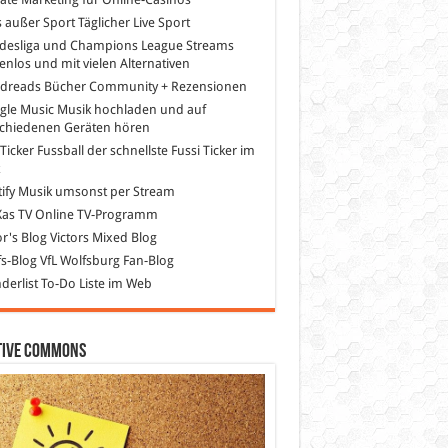
s außer Sport
Täglicher Live Sport
desliga und Champions League Streams
enlos und mit vielen Alternativen
dreads
Bücher Community + Rezensionen
gle Music
Musik hochladen und auf
schiedenen Geräten hören
 Ticker Fussball
der schnellste Fussi Ticker im
z
ify
Musik umsonst per Stream
as TV
Online TV-Programm
or's Blog
Victors Mixed Blog
s-Blog
VfL Wolfsburg Fan-Blog
erlist
To-Do Liste im Web
tive Commons