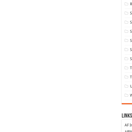
S
S
S
S
S
T
T
Links
AF I
Affi