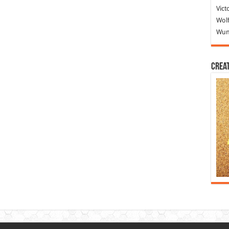
Vict
Wolf
Wund
Crea