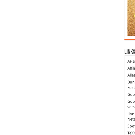
Links
AF I
Affi
Alle
Bun
kost
Goo
Goo
ver
Live
Net
Spot
TeXX