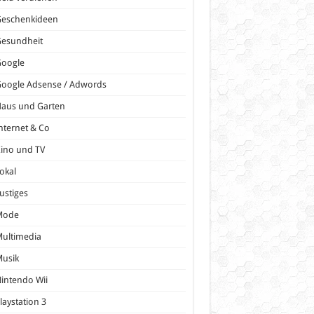
Geschenkideen
Gesundheit
Google
oogle Adsense / Adwords
Haus und Garten
nternet & Co
ino und TV
okal
ustiges
Mode
ultimedia
Musik
intendo Wii
laystation 3