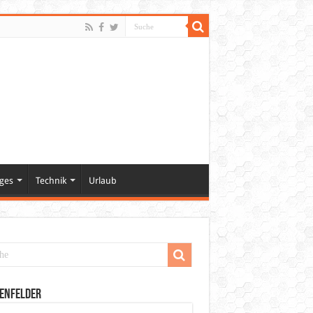
ges
Technik
Urlaub
enfelder