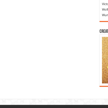
Vict
Wolf
Wund
Crea