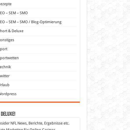
Rezepte
SEO – SEM – SMO
EO – SEM – SMO / Blog-Optimierung
hort & Deluxe
onstiges
port
portwetten
echnik
witter
Urlaub
Wordpress
 DeLuXe!
nsider
NFL News, Berichte, Ergebnisse etc.
liate Marketing
für Online-Casinos