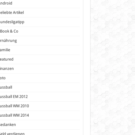
Android
eliebte Artikel
undesligatipp
eBook & Co
Ernährung
amilie
eatured
inanzen
oto
ussball
ussball EM 2012
ussball WM 2010
ussball WM 2014
Gedanken
eld verdienen