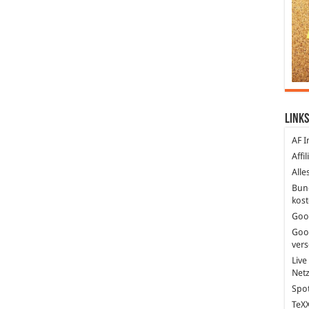
Links
AF I
Affi
Alle
Bun
kost
Goo
Goo
ver
Live
Net
Spot
TeXX