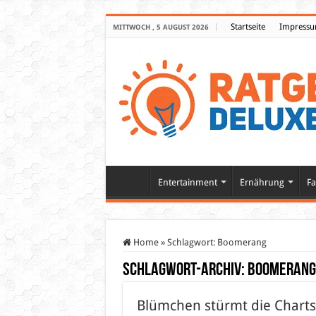
Startseite
Impress
MITTWOCH , 5 AUGUST 2026
Entertainment
Ernährung
Fa
Home
»
Schlagwort:
Boomerang
Schlagwort-Archiv:
Boomerang
Blümchen stürmt die Charts