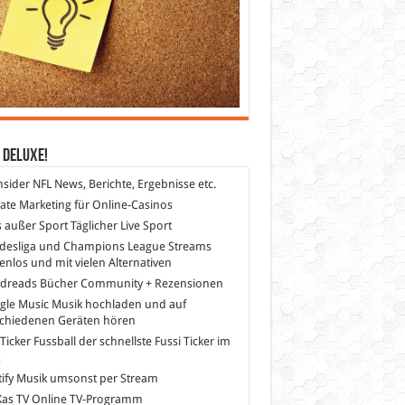
 DeLuXe!
nsider
NFL News, Berichte, Ergebnisse etc.
liate Marketing
für Online-Casinos
s außer Sport
Täglicher Live Sport
desliga und Champions League Streams
enlos und mit vielen Alternativen
dreads
Bücher Community + Rezensionen
gle Music
Musik hochladen und auf
schiedenen Geräten hören
 Ticker Fussball
der schnellste Fussi Ticker im
z
ify
Musik umsonst per Stream
as TV
Online TV-Programm