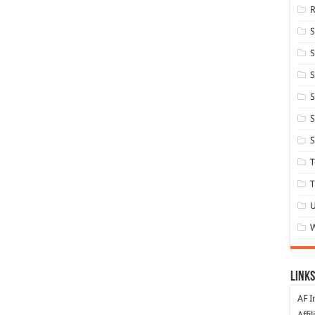
S
S
S
S
S
T
T
Links
AF I
Affi