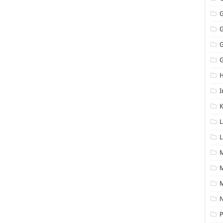
G
I
K
L
L
M
N
P