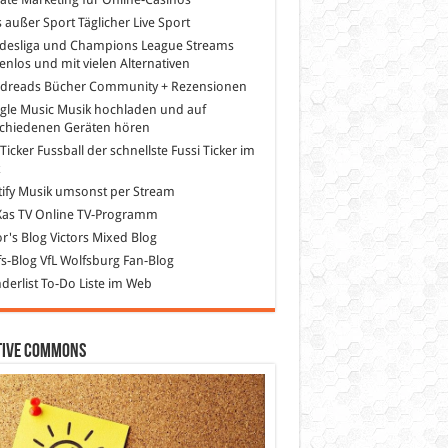
s außer Sport
Täglicher Live Sport
desliga und Champions League Streams
enlos und mit vielen Alternativen
dreads
Bücher Community + Rezensionen
gle Music
Musik hochladen und auf
schiedenen Geräten hören
 Ticker Fussball
der schnellste Fussi Ticker im
z
ify
Musik umsonst per Stream
as TV
Online TV-Programm
or's Blog
Victors Mixed Blog
s-Blog
VfL Wolfsburg Fan-Blog
erlist
To-Do Liste im Web
tive Commons