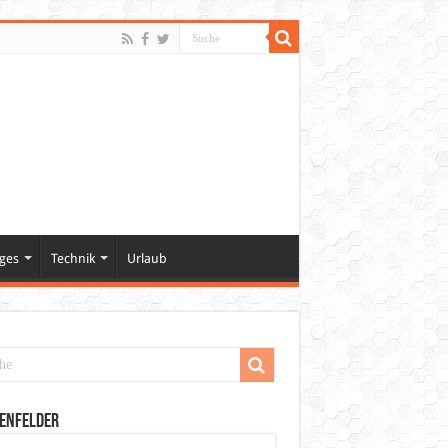
ges
Technik
Urlaub
enfelder