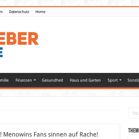
um
Datenschutz
Home
milie
Finanzen
Gesundheit
Haus und Garten
Sport
Sonsti
Them
! Menowins Fans sinnen auf Rache!