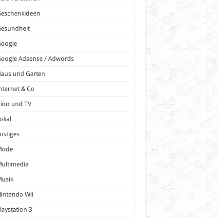
Geschenkideen
Gesundheit
Google
oogle Adsense / Adwords
Haus und Garten
nternet & Co
ino und TV
okal
ustiges
Mode
ultimedia
Musik
intendo Wii
laystation 3