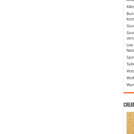
Alle
Bun
kost
Goo
Goo
ver
Live
Net
Spot
TeXX
Vict
Wolf
Wund
Crea