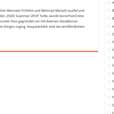
schen Menowin Fröhlich und Mehrzad Marashi ausfiel und
B
tel „DSDS Superstar 2010“ holte, wurde kurzerhand eine
B
nowin Fans gegründet um mit diversen Fanaktionen
ten Dingen zuging. Hauptsächlich sind die veröffentlichten
F
F
F
F
F
F
F
F
G