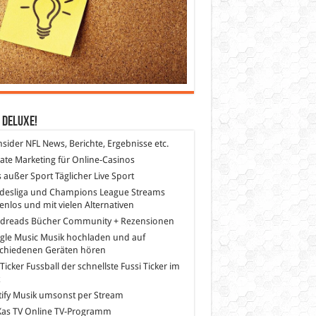
 DeLuXe!
nsider
NFL News, Berichte, Ergebnisse etc.
liate Marketing
für Online-Casinos
s außer Sport
Täglicher Live Sport
desliga und Champions League Streams
enlos und mit vielen Alternativen
dreads
Bücher Community + Rezensionen
gle Music
Musik hochladen und auf
schiedenen Geräten hören
 Ticker Fussball
der schnellste Fussi Ticker im
z
ify
Musik umsonst per Stream
as TV
Online TV-Programm