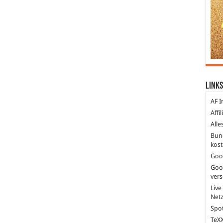
Links
AF I
Affi
Alle
Bun
kost
Goo
Goo
ver
Live
Net
Spot
TeXX