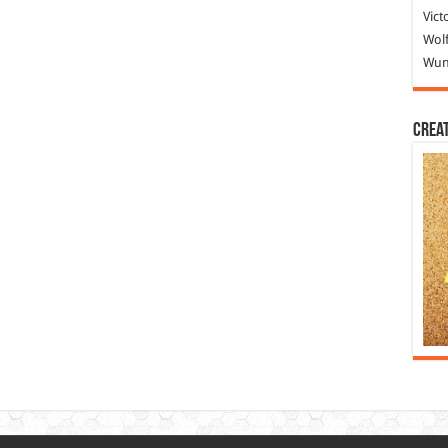
Vict
Wolf
Wund
Crea