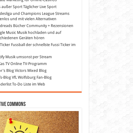
s außer Sport
Täglicher Live Sport
desliga und Champions League Streams
enlos und mit vielen Alternativen
dreads
Bücher Community + Rezensionen
gle Music
Musik hochladen und auf
schiedenen Geräten hören
 Ticker Fussball
der schnellste Fussi Ticker im
z
ify
Musik umsonst per Stream
as TV
Online TV-Programm
or's Blog
Victors Mixed Blog
s-Blog
VfL Wolfsburg Fan-Blog
erlist
To-Do Liste im Web
tive Commons