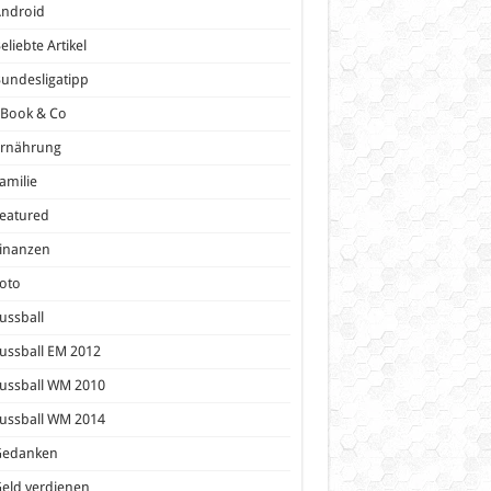
Android
eliebte Artikel
undesligatipp
eBook & Co
Ernährung
amilie
eatured
inanzen
oto
ussball
ussball EM 2012
ussball WM 2010
ussball WM 2014
Gedanken
eld verdienen