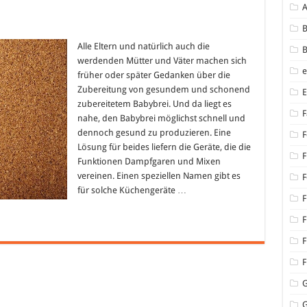
B
mpfgarer
d
Alle Eltern und natürlich auch die
B
xer
werdenden Mütter und Väter machen sich
nem
früher oder später Gedanken über die
rät
Zubereitung von gesundem und schonend
sunder
zubereitetem Babybrei. Und da liegt es
bybrei
F
lbstgemacht!
nahe, den Babybrei möglichst schnell und
dennoch gesund zu produzieren. Eine
F
Lösung für beides liefern die Geräte, die die
F
Funktionen Dampfgaren und Mixen
vereinen. Einen speziellen Namen gibt es
F
für solche Küchengeräte …
F
F
F
F
G