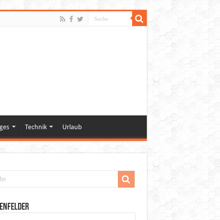
ges
Technik
Urlaub
enfelder