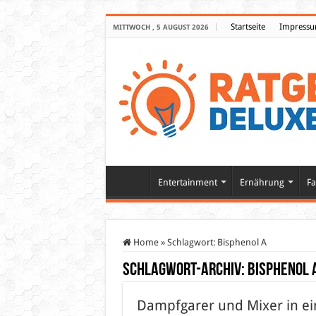
Startseite
Impress
MITTWOCH , 5 AUGUST 2026
Entertainment
Ernährung
Fa
Home
»
Schlagwort:
Bisphenol A
Schlagwort-Archiv:
Bisphenol 
Dampfgarer und Mixer in e