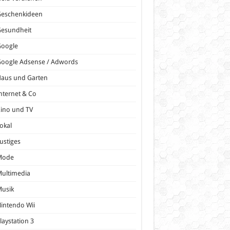
Geschenkideen
Gesundheit
Google
oogle Adsense / Adwords
Haus und Garten
nternet & Co
ino und TV
okal
ustiges
Mode
ultimedia
Musik
intendo Wii
laystation 3