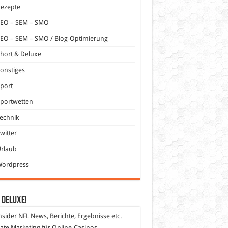
Rezepte
SEO – SEM – SMO
EO – SEM – SMO / Blog-Optimierung
hort & Deluxe
onstiges
port
portwetten
echnik
witter
Urlaub
Wordpress
 DeLuXe!
nsider
NFL News, Berichte, Ergebnisse etc.
liate Marketing
für Online-Casinos