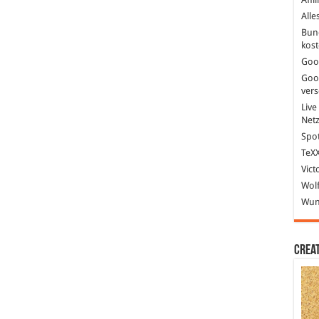
Alle
Bun
kost
Goo
Goo
ver
Live
Net
Spot
TeXX
Vict
Wolf
Wund
Crea