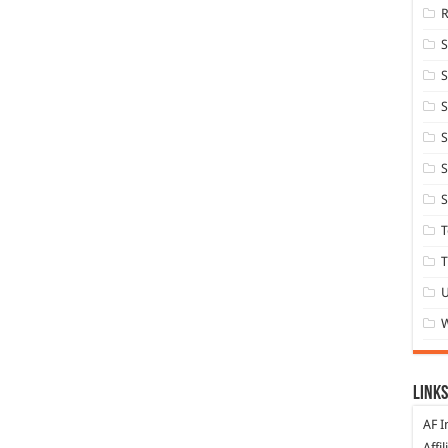
S
S
S
S
S
T
T
Links
AF I
Affi