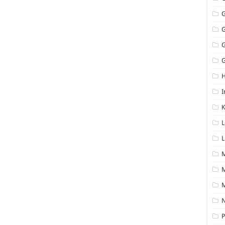
G
I
K
L
L
M
N
P