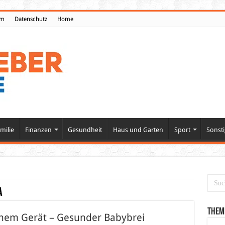
um
Datenschutz
Home
milie
Finanzen
Gesundheit
Haus und Garten
Sport
Sonsti
A
Them
inem Gerät – Gesunder Babybrei