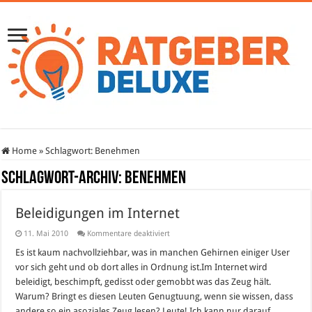
Home
»
Schlagwort:
Benehmen
Schlagwort-Archiv:
Benehmen
Beleidigungen im Internet
für
11. Mai 2010
Kommentare deaktiviert
Beleidigungen
im
Es ist kaum nachvollziehbar, was in manchen Gehirnen einiger User
Internet
vor sich geht und ob dort alles in Ordnung ist.Im Internet wird
beleidigt, beschimpft, gedisst oder gemobbt was das Zeug hält.
Warum? Bringt es diesen Leuten Genugtuung, wenn sie wissen, dass
andere so ein asoziales Zeug lesen? Leute! Ich kann nur darauf