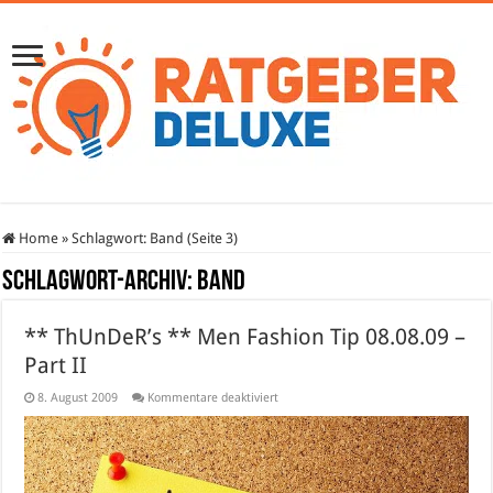
Home
»
Schlagwort:
Band
(Seite 3)
Schlagwort-Archiv:
Band
** ThUnDeR’s ** Men Fashion Tip 08.08.09 –
Part II
für
8. August 2009
Kommentare deaktiviert
**
ThUnDeR’s
**
Men
Fashion
Tip