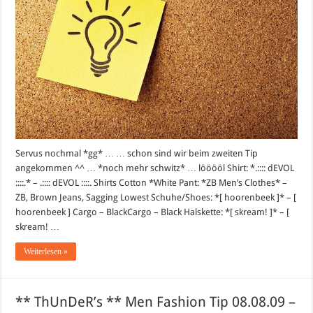
08.08.09
–
Part
II
Servus nochmal *gg* … … schon sind wir beim zweiten Tip
angekommen ^^ … *noch mehr schwitz* … lööööl Shirt: *.:::: dEVOL
::::.* – .:::: dEVOL ::::. Shirts Cotton *White Pant: *ZB Men’s Clothes* –
ZB, Brown Jeans, Sagging Lowest Schuhe/Shoes: *[ hoorenbeek ]* – [
hoorenbeek ] Cargo – BlackCargo – Black Halskette: *[ skream! ]* – [
skream! …
Weiterlesen »
** ThUnDeR’s ** Men Fashion Tip 08.08.09 –