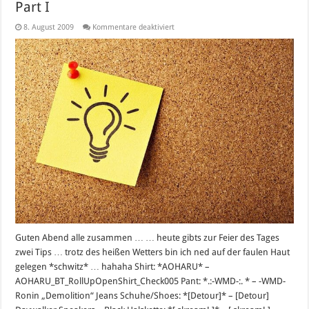
Part I
für
8. August 2009
Kommentare deaktiviert
**
ThUnDeR’s
**
Men
Fashion
Tip
08.08.09
–
Part
I
Guten Abend alle zusammen … … heute gibts zur Feier des Tages
zwei Tips … trotz des heißen Wetters bin ich ned auf der faulen Haut
gelegen *schwitz* … hahaha Shirt: *AOHARU* –
AOHARU_BT_RollUpOpenShirt_Check005 Pant: *.:-WMD-:. * – -WMD-
Ronin „Demolition“ Jeans Schuhe/Shoes: *[Detour]* – [Detour]