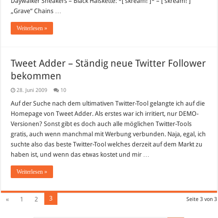
Daywalker Sneakers – Black Halskette: *[ skream! ]* – [ skream! ]
„Grave“ Chains …
Weiterlesen »
Tweet Adder – Ständig neue Twitter Follower
bekommen
28. Juni 2009
10
Auf der Suche nach dem ultimativen Twitter-Tool gelangte ich auf die
Homepage von Tweet Adder. Als erstes war ich irritiert, nur DEMO-
Versionen? Sonst gibt es doch auch alle möglichen Twitter-Tools
gratis, auch wenn manchmal mit Werbung verbunden. Naja, egal, ich
suchte also das beste Twitter-Tool welches derzeit auf dem Markt zu
haben ist, und wenn das etwas kostet und mir …
Weiterlesen »
3
«
1
2
Seite 3 von 3