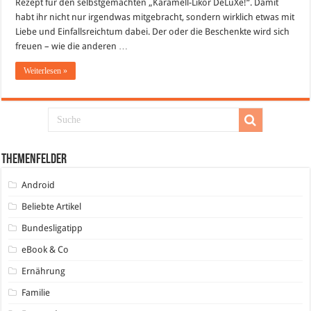
Rezept für den selbstgemachten „Karamell-Likör DeLuXe!“. Damit
la
Baileys
habt ihr nicht nur irgendwas mitgebracht, sondern wirklich etwas mit
Liebe und Einfallsreichtum dabei. Der oder die Beschenkte wird sich
freuen – wie die anderen …
Weiterlesen »
Themenfelder
Android
Beliebte Artikel
Bundesligatipp
eBook & Co
Ernährung
Familie