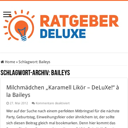
Home
»
Schlagwort:
Baileys
Schlagwort-Archiv:
Baileys
Milchmädchen „Karamell Likör – DeLuXe!“ à
la Baileys
für
27. Mai 2012
Kommentare deaktiviert
Milchmädchen
„Karamell
Wer auf der Suche nach einem perfekten Mitbringsel für die nächste
Likör
Party, Geburtstag, Einweihungsfeier oder ähnlichem ist, der sollte
–
DeLuXe!“
sich diesen Beitrag gleich mal bookmarken. Denn hier kommt das
à