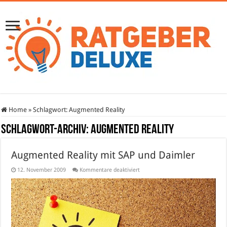
Home
»
Schlagwort:
Augmented Reality
Schlagwort-Archiv:
Augmented Reality
Augmented Reality mit SAP und Daimler
für
12. November 2009
Kommentare deaktiviert
Augmented
Reality
mit
SAP
und
Daimler