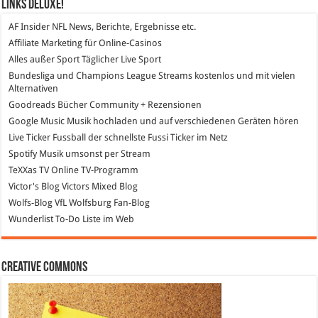
Links DeLuXe!
AF Insider
NFL News, Berichte, Ergebnisse etc.
Affiliate Marketing
für Online-Casinos
Alles außer Sport
Täglicher Live Sport
Bundesliga und Champions League Streams
kostenlos und mit vielen
Alternativen
Goodreads
Bücher Community + Rezensionen
Google Music
Musik hochladen und auf verschiedenen Geräten hören
Live Ticker Fussball
der schnellste Fussi Ticker im Netz
Spotify
Musik umsonst per Stream
TeXXas TV
Online TV-Programm
Victor's Blog
Victors Mixed Blog
Wolfs-Blog
VfL Wolfsburg Fan-Blog
Wunderlist
To-Do Liste im Web
Creative Commons