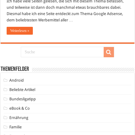
Ich habe viele Seiten gelesen, die sich mit diesem Thema befassen,
mit
Google
und teilweise ist dann doch manchmal etwas brauchbares dabei.
Werbung?
Diesmal habe ich eine Seite entdeckt zum Thema Google Adsense,
dem beliebtesten Werbemittel aller …
Weiterlesen »
Themenfelder
Android
Beliebte Artikel
Bundesligatipp
eBook & Co
Ernährung
Familie