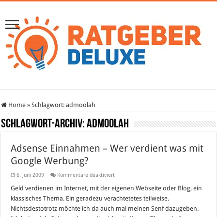
Home
»
Schlagwort:
admoolah
Schlagwort-Archiv:
admoolah
Adsense Einnahmen – Wer verdient was mit
Google Werbung?
für
6. Juni 2009
Kommentare deaktiviert
Adsense
Einnahmen
Geld verdienen im Internet, mit der eigenen Webseite oder Blog, ein
–
klassisches Thema. Ein geradezu verachtetetes teilweise.
Wer
verdient
Nichtsdestotrotz möchte ich da auch mal meinen Senf dazugeben.
was