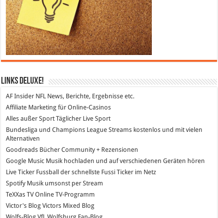
Links DeLuXe!
AF Insider
NFL News, Berichte, Ergebnisse etc.
Affiliate Marketing
für Online-Casinos
Alles außer Sport
Täglicher Live Sport
Bundesliga und Champions League Streams
kostenlos und mit vielen
Alternativen
Goodreads
Bücher Community + Rezensionen
Google Music
Musik hochladen und auf verschiedenen Geräten hören
Live Ticker Fussball
der schnellste Fussi Ticker im Netz
Spotify
Musik umsonst per Stream
TeXXas TV
Online TV-Programm
Victor's Blog
Victors Mixed Blog
Wolfs-Blog
VfL Wolfsburg Fan-Blog