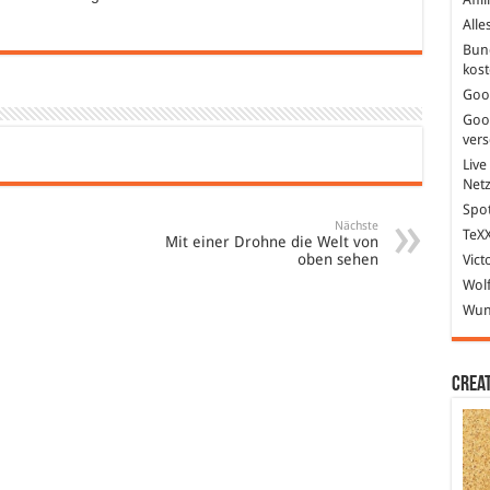
Alle
Bun
kost
Goo
Goo
ver
Live
Net
Spot
Nächste
TeXX
Mit einer Drohne die Welt von
oben sehen
Vict
Wolf
Wund
Crea