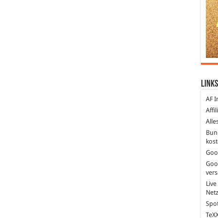
Links
AF I
Affi
Alle
Bun
kost
Goo
Goo
ver
Live
Net
Spot
TeXX