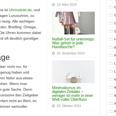
19. März 2025
me ist
Uhrinstinkt.de
, und
sagen Luxusuhren, zu
riesig. Alle wichtigen
olex, Breitling, Omega,
G
. Die Uhren kommen dabei
d oft deutlich günstiger
Notfall-Set für unterwegs:
Was gehört in jede
Handtasche?
I
28. November 2024
age
K
L
er nicht nur, für
L
 genug haben und
von Natur aus etwas
 gehen. Wenn man
Minimalismus im
M
ne gute Sache. Denn
digitalen Zeitalter –
cessoire den Zeitgeber
weniger ist mehr in einer
Welt voller Überfluss
liert nicht an Wert, im
N
28. Oktober 2024
 immer wertvoller.
P