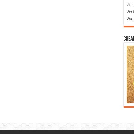
Vict
Wolf
Wund
Crea