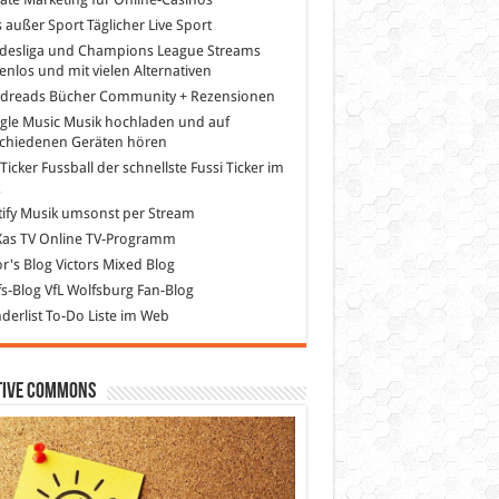
s außer Sport
Täglicher Live Sport
desliga und Champions League Streams
enlos und mit vielen Alternativen
dreads
Bücher Community + Rezensionen
gle Music
Musik hochladen und auf
schiedenen Geräten hören
 Ticker Fussball
der schnellste Fussi Ticker im
z
ify
Musik umsonst per Stream
as TV
Online TV-Programm
or's Blog
Victors Mixed Blog
s-Blog
VfL Wolfsburg Fan-Blog
erlist
To-Do Liste im Web
tive Commons