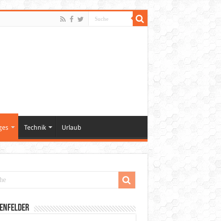
ges
Technik
Urlaub
enfelder