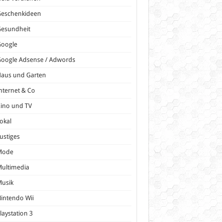
Geschenkideen
Gesundheit
Google
oogle Adsense / Adwords
Haus und Garten
nternet & Co
ino und TV
okal
ustiges
Mode
ultimedia
Musik
intendo Wii
laystation 3