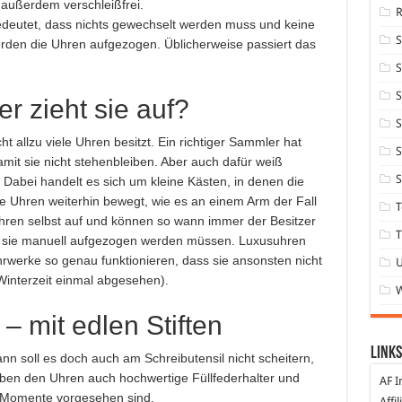
außerdem verschleißfrei.
deutet, dass nichts gewechselt werden muss und keine
erden die Uhren aufgezogen. Üblicherweise passiert das
S
S
r zieht sie auf?
S
 allzu viele Uhren besitzt. Ein richtiger Sammler hat
S
damit sie nicht stehenbleiben. Aber auch dafür weiß
S
Dabei handelt es sich um kleine Kästen, in denen die
e Uhren weiterhin bewegt, wie es an einem Arm der Fall
T
Uhren selbst auf und können so wann immer der Besitzer
T
 sie manuell aufgezogen werden müssen. Luxusuhren
rwerke so genau funktionieren, dass sie ansonsten nicht
interzeit einmal abgesehen).
– mit edlen Stiften
Links
n soll es doch auch am Schreibutensil nicht scheitern,
neben den Uhren auch hochwertige Füllfederhalter und
AF I
e Momente vorgesehen sind.
Affi