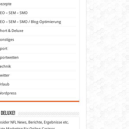
Rezepte
SEO – SEM – SMO
EO – SEM – SMO / Blog-Optimierung
hort & Deluxe
onstiges
port
portwetten
echnik
witter
Urlaub
Wordpress
 DeLuXe!
nsider
NFL News, Berichte, Ergebnisse etc.
liate Marketing
für Online-Casinos