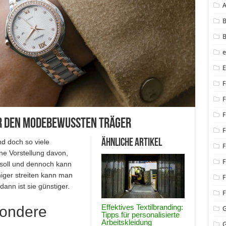
B
B
F
F
F
ür den modebewussten Träger
F
Ähnliche Artikel
d doch so viele
F
ne Vorstellung davon,
F
 soll und dennoch kann
ger streiten kann man
F
dann ist sie günstiger.
F
Effektives Textilbranding:
sondere
Tipps für personalisierte
Arbeitskleidung
G