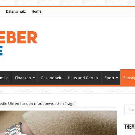
Datenschutz
Home
milie
Finanzen
Gesundheit
Haus und Garten
Sport
Sonsti
 edle Uhren für den modebewussten Träger
Them