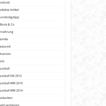
Android
eliebte Artikel
undesligatipp
eBook & Co
Ernährung
amilie
eatured
inanzen
oto
ussball
ussball EM 2012
ussball WM 2010
ussball WM 2014
Gedanken
eld verdienen