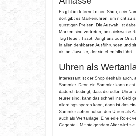
Anlässe
Es gibt im Internet einen Shop, sein Na
dort gibt es Markenuhren, um nicht zu 
günstigen Preisen. Die Auswahl ist dabei 
Marken sind vertreten, beispielsweise R
Tag Heuer, Tissot, Junghans oder Oris
in allen denkbaren Ausführungen und sin
als bei Juwelier, der sie ebenfalls führt.
Uhren als Wertanl
Interessant ist der Shop deshalb auch, ab
Sammler. Denn ein Sammler kann nicht
dadurch bedingt, dass die edlen Uhren 
teurer sind, kann das schnell ins Geld
allerdings sparen kann, dann ist das ei
Sammler sehen neben den Uhren als Ac
auch als Wertanlage. Eine edle Rolex ver
Gegenteil: Mit steigendem Alter wird sie