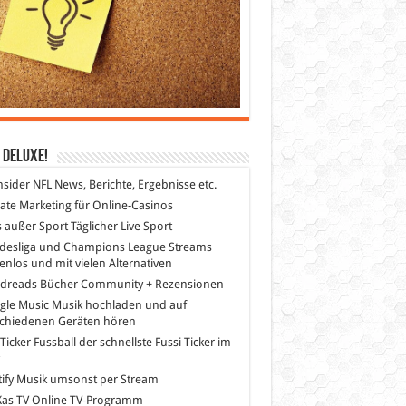
 DeLuXe!
nsider
NFL News, Berichte, Ergebnisse etc.
liate Marketing
für Online-Casinos
s außer Sport
Täglicher Live Sport
desliga und Champions League Streams
enlos und mit vielen Alternativen
dreads
Bücher Community + Rezensionen
gle Music
Musik hochladen und auf
schiedenen Geräten hören
 Ticker Fussball
der schnellste Fussi Ticker im
z
ify
Musik umsonst per Stream
as TV
Online TV-Programm