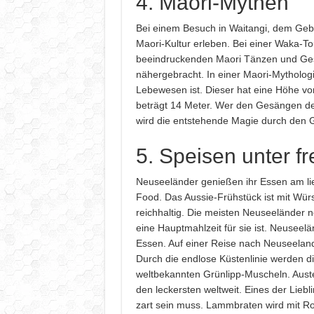
4. Maori-Mythen
Bei einem Besuch in Waitangi, dem Geb
Maori-Kultur erleben. Bei einer Waka-T
beeindruckenden Maori Tänzen und Gesä
nähergebracht. In einer Maori-Mythologi
Lebewesen ist. Dieser hat eine Höhe 
beträgt 14 Meter. Wer den Gesängen de
wird die entstehende Magie durch den 
5. Speisen unter f
Neuseeländer genießen ihr Essen am l
Food. Das Aussie-Frühstück ist mit Wür
reichhaltig. Die meisten Neuseeländer 
eine Hauptmahlzeit für sie ist. Neuseel
Essen. Auf einer Reise nach Neuseeland 
Durch die endlose Küstenlinie werden di
weltbekannten Grünlipp-Muscheln. Aust
den leckersten weltweit. Eines der Liebl
zart sein muss. Lammbraten wird mit 