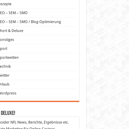
Rezepte
SEO – SEM – SMO
EO – SEM – SMO / Blog-Optimierung
hort & Deluxe
onstiges
port
portwetten
echnik
witter
Urlaub
Wordpress
 DeLuXe!
nsider
NFL News, Berichte, Ergebnisse etc.
liate Marketing
für Online-Casinos