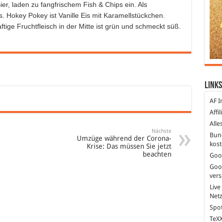
er, laden zu fangfrischem Fish & Chips ein. Als
 Hokey Pokey ist Vanille Eis mit Karamellstückchen.
ftige Fruchtfleisch in der Mitte ist grün und schmeckt süß.
Links
AF I
Affi
Alle
Nächste
Bun
Umzüge während der Corona-
kost
Krise: Das müssen Sie jetzt
beachten
Goo
Goo
ver
Live
Net
Spot
TeXX