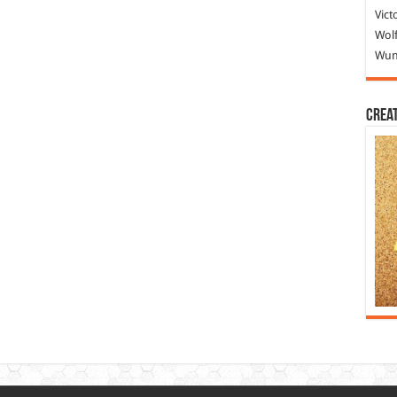
Vict
Wolf
Wund
Crea