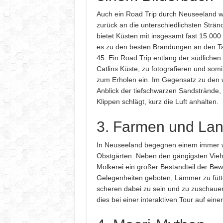
Auch ein Road Trip durch Neuseeland w
zurück an die unterschiedlichsten Strä
bietet Küsten mit insgesamt fast 15.000 
es zu den besten Brandungen an den Ta
45. Ein Road Trip entlang der südlichen 
Catlins Küste, zu fotografieren und som
zum Erholen ein. Im Gegensatz zu den 
Anblick der tiefschwarzen Sandstrände
Klippen schlägt, kurz die Luft anhalten.
3. Farmen und Lan
In Neuseeland begegnen einem immer wi
Obstgärten. Neben den gängigsten Viehz
Molkerei ein großer Bestandteil der B
Gelegenheiten geboten, Lämmer zu füt
scheren dabei zu sein und zu zuschaue
dies bei einer interaktiven Tour auf ei