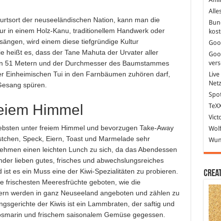
Alle
urtsort der neuseeländischen Nation, kann man die
Bun
our in einem Holz-Kanu, traditionellem Handwerk oder
kost
ngen, wird einem diese tiefgründige Kultur
Goo
e heißt es, dass der Tane Mahuta der Urvater aller
Goo
ver
von 51 Metern und der Durchmesser des Baumstammes
r Einheimischen Tui in den Farnbäumen zuhören darf,
Live
Net
Gesang spüren.
Spot
reiem Himmel
TeXX
Vict
iebsten unter freiem Himmel und bevorzugen Take-Away
Wolf
stchen, Speck, Eiern, Toast und Marmelade sehr
Wund
nehmen einen leichten Lunch zu sich, da das Abendessen
änder lieben gutes, frisches und abwechslungsreiches
ist es ein Muss eine der Kiwi-Spezialitäten zu probieren.
Crea
e frischesten Meeresfrüchte geboten, wie die
ern werden in ganz Neuseeland angeboten und zählen zu
ingsgerichte der Kiwis ist ein Lammbraten, der saftig und
Rosmarin und frischem saisonalem Gemüse gegessen.