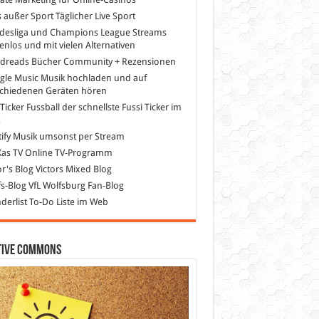
s außer Sport
Täglicher Live Sport
desliga und Champions League Streams
enlos und mit vielen Alternativen
dreads
Bücher Community + Rezensionen
gle Music
Musik hochladen und auf
schiedenen Geräten hören
 Ticker Fussball
der schnellste Fussi Ticker im
z
ify
Musik umsonst per Stream
as TV
Online TV-Programm
or's Blog
Victors Mixed Blog
s-Blog
VfL Wolfsburg Fan-Blog
erlist
To-Do Liste im Web
tive Commons