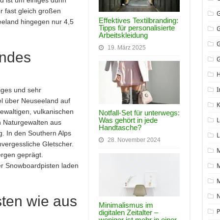
d ist um einiges dünn
r fast gleich großen
Effektives Textilbranding:
eeland hingegen nur 4,5
Tipps für personalisierte
Arbeitskleidung
19. März 2025
endes
G
I
tiges und sehr
kel über Neuseeland auf
K
ewaltigen, vulkanischen
Notfall-Set für unterwegs:
Was gehört in jede
L
 Naturgewalten aus
Handtasche?
g. In den Southern Alps
L
28. November 2024
vergessliche Gletscher.
ergen geprägt.
er Snowboardpisten laden
M
N
sten wie aus
Minimalismus im
P
digitalen Zeitalter –
weniger ist mehr in einer