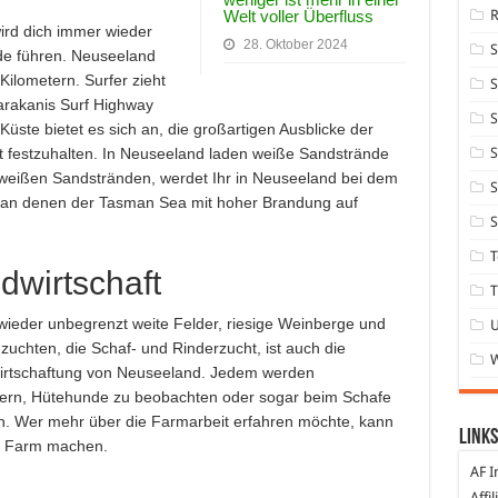
Welt voller Überfluss
ird dich immer wieder
28. Oktober 2024
nde führen. Neuseeland
Kilometern. Surfer zieht
S
rakanis Surf Highway
S
Küste bietet es sich an, die großartigen Ausblicke der
S
it festzuhalten. In Neuseeland laden weiße Sandstrände
weißen Sandstränden, werdet Ihr in Neuseeland bei dem
S
, an denen der Tasman Sea mit hoher Brandung auf
S
T
dwirtschaft
T
eder unbegrenzt weite Felder, riesige Weinberge und
uchten, die Schaf- und Rinderzucht, ist auch die
ewirtschaftung von Neuseeland. Jedem werden
tern, Hütehunde zu beobachten oder sogar beim Schafe
n. Wer mehr über die Farmarbeit erfahren möchte, kann
Links
ner Farm machen.
AF I
Affi