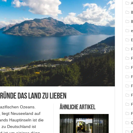
B
B
F
F
F
F
F
Gründe das Land zu lieben
F
F
Ähnliche Artikel
Pazifischen Ozeans.
 liegt Neuseeland auf
F
nds Hauptinseln ist die
 zu Deutschland ist
G