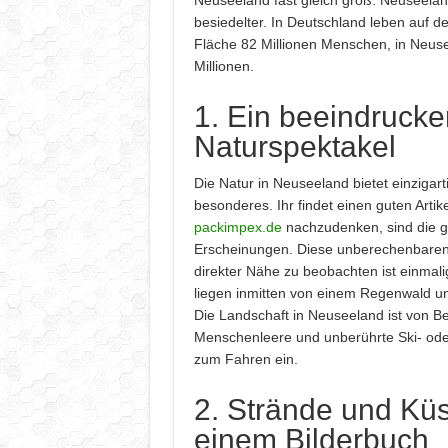
Neuseeland fast gleich groß. Neuseelan
besiedelter. In Deutschland leben auf de
Fläche 82 Millionen Menschen, in Neus
Millionen.
1. Ein beeindruck
Naturspektakel
Die Natur in Neuseeland bietet einzigar
besonderes. Ihr findet einen guten Arti
packimpex.de
nachzudenken, sind die g
Erscheinungen. Diese unberechenbaren
direkter Nähe zu beobachten ist einmali
liegen inmitten von einem Regenwald un
Die Landschaft in Neuseeland ist von B
Menschenleere und unberührte Ski- od
zum Fahren ein.
2. Strände und Kü
einem Bilderbuch