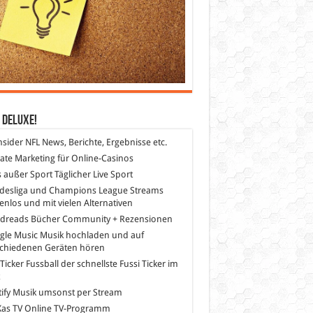
 DeLuXe!
nsider
NFL News, Berichte, Ergebnisse etc.
liate Marketing
für Online-Casinos
s außer Sport
Täglicher Live Sport
desliga und Champions League Streams
enlos und mit vielen Alternativen
dreads
Bücher Community + Rezensionen
gle Music
Musik hochladen und auf
schiedenen Geräten hören
 Ticker Fussball
der schnellste Fussi Ticker im
z
ify
Musik umsonst per Stream
as TV
Online TV-Programm