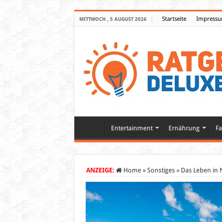
Startseite
Impress
MITTWOCH , 5 AUGUST 2026
Entertainment
Ernährung
Fa
ANZEIGE:
Home
»
Sonstiges
»
Das Leben in 