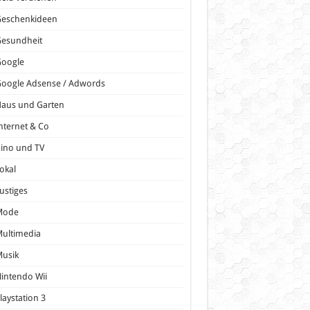
Geschenkideen
Gesundheit
Google
oogle Adsense / Adwords
Haus und Garten
nternet & Co
ino und TV
okal
ustiges
Mode
ultimedia
Musik
intendo Wii
laystation 3