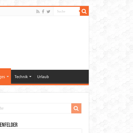
ges
Technik
Urlaub
enfelder