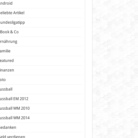
Android
eliebte Artikel
undesligatipp
eBook & Co
Ernährung
amilie
eatured
inanzen
oto
ussball
ussball EM 2012
ussball WM 2010
ussball WM 2014
Gedanken
eld verdienen