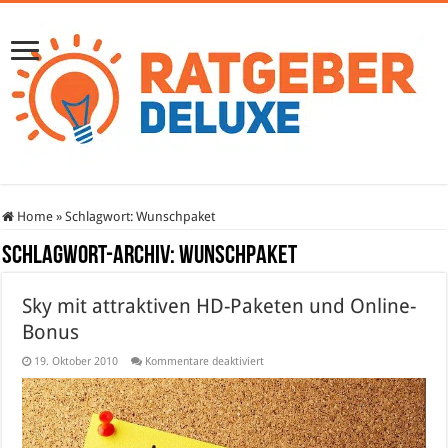
Home
»
Schlagwort:
Wunschpaket
Schlagwort-Archiv:
Wunschpaket
Sky mit attraktiven HD-Paketen und Online-
Bonus
für
19. Oktober 2010
Kommentare deaktiviert
Sky
mit
attraktiven
HD-
Paketen
und