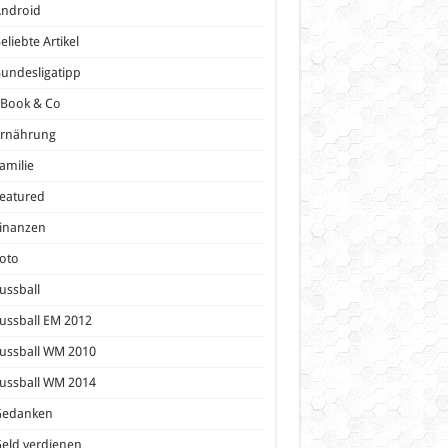
Android
eliebte Artikel
undesligatipp
eBook & Co
Ernährung
amilie
eatured
inanzen
oto
ussball
ussball EM 2012
ussball WM 2010
ussball WM 2014
Gedanken
eld verdienen