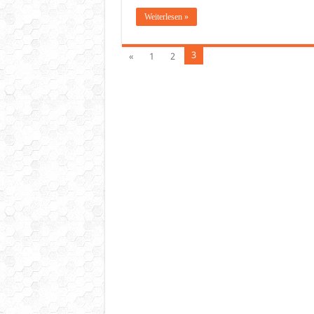
Weiterlesen »
3
«
1
2