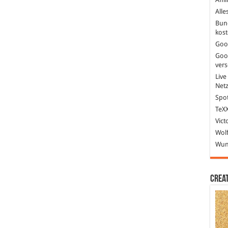
Alle
Bun
kost
Goo
Goo
ver
Live
Net
Spot
TeXX
Vict
Wolf
Wund
Crea