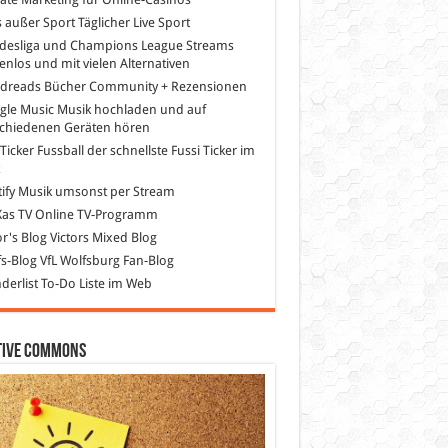
s außer Sport
Täglicher Live Sport
desliga und Champions League Streams
enlos und mit vielen Alternativen
dreads
Bücher Community + Rezensionen
gle Music
Musik hochladen und auf
schiedenen Geräten hören
 Ticker Fussball
der schnellste Fussi Ticker im
z
ify
Musik umsonst per Stream
as TV
Online TV-Programm
or's Blog
Victors Mixed Blog
s-Blog
VfL Wolfsburg Fan-Blog
erlist
To-Do Liste im Web
tive Commons