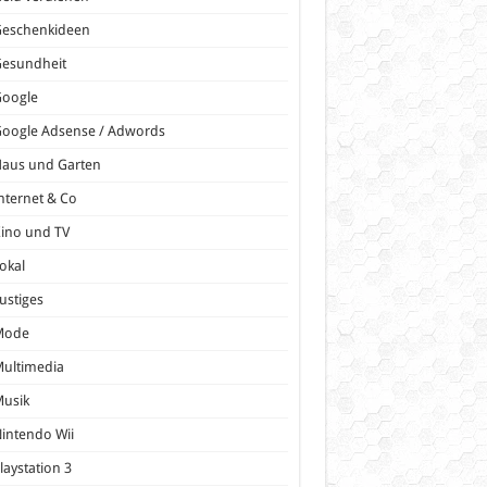
Geschenkideen
Gesundheit
Google
oogle Adsense / Adwords
Haus und Garten
nternet & Co
ino und TV
okal
ustiges
Mode
ultimedia
Musik
intendo Wii
laystation 3