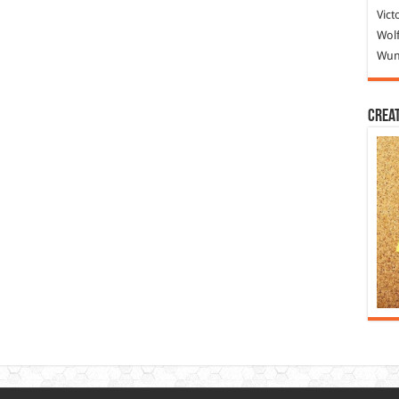
Vict
Wolf
Wund
Crea