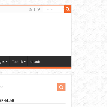
ges
Technik
Urlaub
enfelder