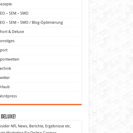
Rezepte
SEO – SEM – SMO
EO – SEM – SMO / Blog-Optimierung
hort & Deluxe
onstiges
port
portwetten
echnik
witter
Urlaub
Wordpress
 DeLuXe!
nsider
NFL News, Berichte, Ergebnisse etc.
liate Marketing
für Online-Casinos