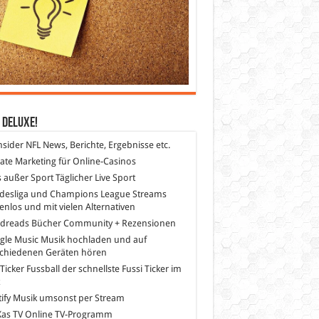
 DeLuXe!
nsider
NFL News, Berichte, Ergebnisse etc.
liate Marketing
für Online-Casinos
s außer Sport
Täglicher Live Sport
desliga und Champions League Streams
enlos und mit vielen Alternativen
dreads
Bücher Community + Rezensionen
gle Music
Musik hochladen und auf
schiedenen Geräten hören
 Ticker Fussball
der schnellste Fussi Ticker im
z
ify
Musik umsonst per Stream
as TV
Online TV-Programm