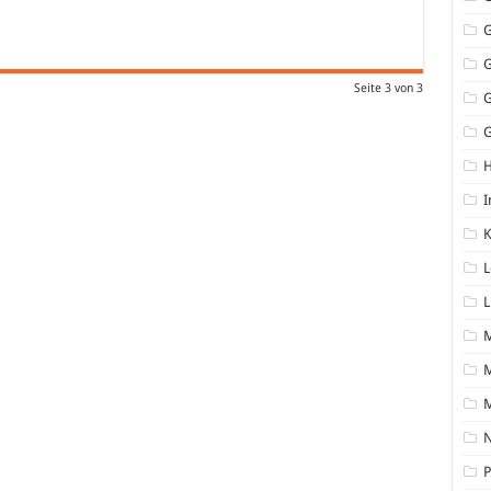
Seite 3 von 3
G
I
K
L
L
M
N
P