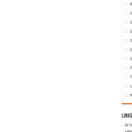
S
S
S
S
S
T
T
Links
AF I
Affi