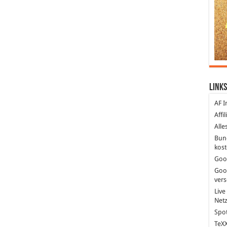
Links
AF I
Affi
Alle
Bun
kost
Goo
Goo
ver
Live
Net
Spot
TeXX