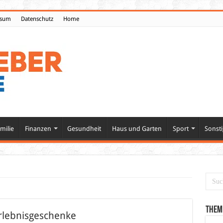
ssum
Datenschutz
Home
milie
Finanzen
Gesundheit
Haus und Garten
Sport
Sonsti
Them
rlebnisgeschenke