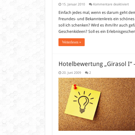
für
15. Januar 2010
Kommentare deaktiviert
Krea
Ges
Einfach jedes mal, wenn es darum geht d
–
Freundes- und Bekanntenkreis ein schönes 
Erle
soll ich schenken? Wird es ihm/ihr auch ge
Geschenkideen? Soll es ein Erlebnisgeschenk
Weiterlesen »
Hotelbewertung „Girasol I“ –
20. Juni 2009
2