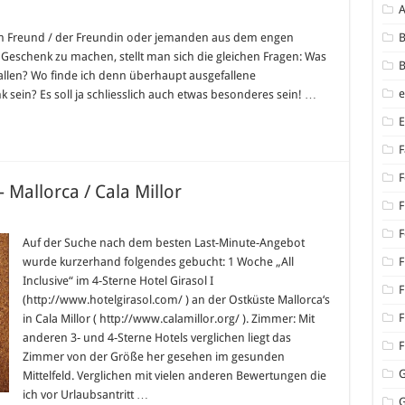
tive
chenkideen
em Freund / der Freundin oder jemanden aus dem engen
B
Geschenk zu machen, stellt man sich die gleichen Fragen: Was
bnisgeschenke
B
fallen? Wo finde ich denn überhaupt ausgefallene
 sein? Es soll ja schliesslich auch etwas besonderes sein! …
F
F
 Mallorca / Cala Millor
F
F
Auf der Suche nach dem besten Last-Minute-Angebot
wurde kurzerhand folgendes gebucht: 1 Woche „All
F
Inclusive“ im 4-Sterne Hotel Girasol I
F
(http://www.hotelgirasol.com/ ) an der Ostküste Mallorca‘s
F
in Cala Millor ( http://www.calamillor.org/ ). Zimmer: Mit
anderen 3- und 4-Sterne Hotels verglichen liegt das
F
Zimmer von der Größe her gesehen im gesunden
Mittelfeld. Verglichen mit vielen anderen Bewertungen die
ich vor Urlaubsantritt …
G