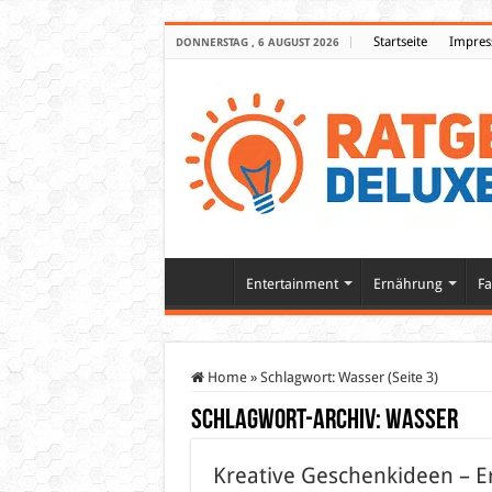
Startseite
Impre
DONNERSTAG , 6 AUGUST 2026
Entertainment
Ernährung
Fa
Home
»
Schlagwort:
Wasser
(Seite 3)
Schlagwort-Archiv:
Wasser
Kreative Geschenkideen – E