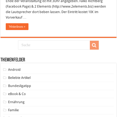
Ende der Veranstaltung ist mit 3Uhr angegeben. Falko Richtberg
im
Palatin
(Facebook Page) & 2 Elements (http://www.2elements.biz) werden
Wiesloch
die Lautsprecher dort beben lassen. Der Eintritt kostet 10€ im
Vorverkauf …
Weiterlesen »
Themenfelder
Android
Beliebte Artikel
Bundesligatipp
eBook & Co
Ernährung
Familie