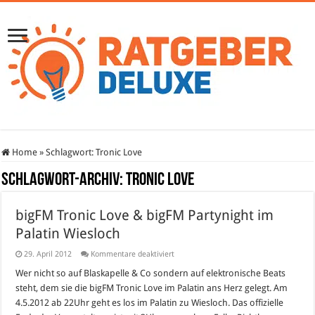
Home
»
Schlagwort:
Tronic Love
Schlagwort-Archiv:
Tronic Love
bigFM Tronic Love & bigFM Partynight im
Palatin Wiesloch
für
29. April 2012
Kommentare deaktiviert
bigFM
Tronic
Wer nicht so auf Blaskapelle & Co sondern auf elektronische Beats
Love
steht, dem sie die bigFM Tronic Love im Palatin ans Herz gelegt. Am
&
bigFM
4.5.2012 ab 22Uhr geht es los im Palatin zu Wiesloch. Das offizielle
Partynight