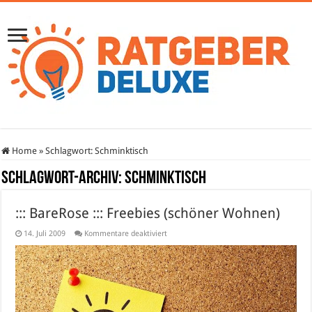
Home
»
Schlagwort:
Schminktisch
Schlagwort-Archiv:
Schminktisch
::: BareRose ::: Freebies (schöner Wohnen)
für
14. Juli 2009
Kommentare deaktiviert
:::
BareRose
:::
Freebies
(schöner
Wohnen)