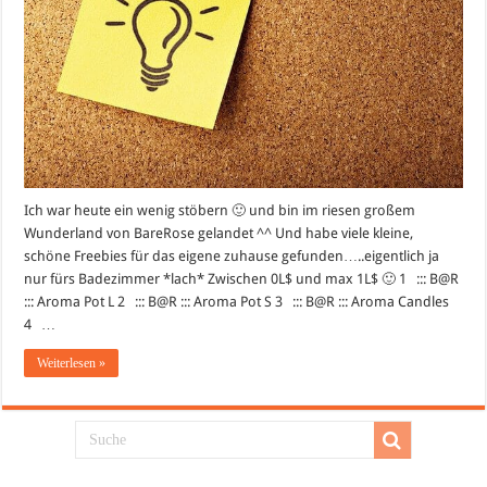
Ich war heute ein wenig stöbern 🙂 und bin im riesen großem
Wunderland von BareRose gelandet ^^ Und habe viele kleine,
schöne Freebies für das eigene zuhause gefunden…..eigentlich ja
nur fürs Badezimmer *lach* Zwischen 0L$ und max 1L$ 🙂 1 ::: B@R
::: Aroma Pot L 2 ::: B@R ::: Aroma Pot S 3 ::: B@R ::: Aroma Candles
4 …
Weiterlesen »