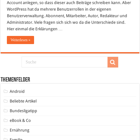
erstellen
Account anlegen, so dass dieser auch Beiträge schreiben kann. Aber
–
WordPress hat da mehrere Benutzerrollen in der eigenen
Wer
darf
Benutzerverwaltung. Abonnent, Mitarbeiter, Autor, Redakteur und
was
machen?
Administrator. Viele fragen sich sich wo da die Unterschiede sind.
Hier einmal die Erklärungen …
Weiterlesen »
Themenfelder
Android
Beliebte Artikel
Bundesligatipp
eBook & Co
Ernährung
Familie