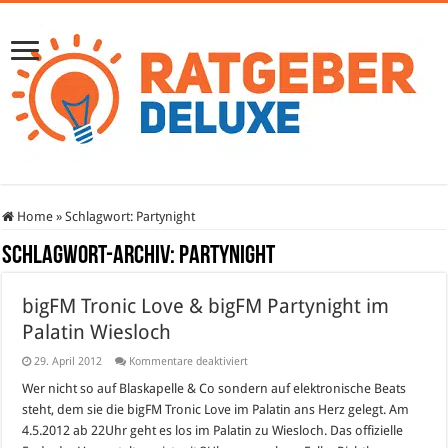
Home
»
Schlagwort:
Partynight
Schlagwort-Archiv:
Partynight
bigFM Tronic Love & bigFM Partynight im
Palatin Wiesloch
für
29. April 2012
Kommentare deaktiviert
bigFM
Tronic
Wer nicht so auf Blaskapelle & Co sondern auf elektronische Beats
Love
steht, dem sie die bigFM Tronic Love im Palatin ans Herz gelegt. Am
&
bigFM
4.5.2012 ab 22Uhr geht es los im Palatin zu Wiesloch. Das offizielle
Partynight