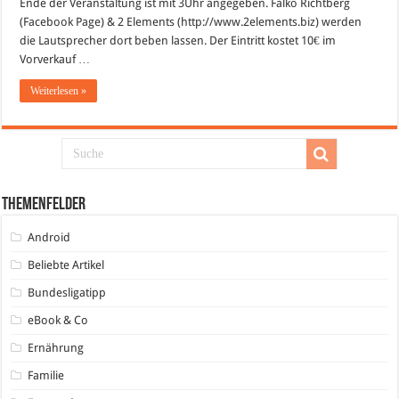
Ende der Veranstaltung ist mit 3Uhr angegeben. Falko Richtberg
im
Palatin
(Facebook Page) & 2 Elements (http://www.2elements.biz) werden
Wiesloch
die Lautsprecher dort beben lassen. Der Eintritt kostet 10€ im
Vorverkauf …
Weiterlesen »
Themenfelder
Android
Beliebte Artikel
Bundesligatipp
eBook & Co
Ernährung
Familie