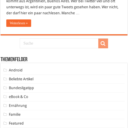
kommt aus Argentinien, Buenos Aires. Wer bei Twitter viel und oft
„Franziskus“
unterwegs ist, wird ein paar gute Tweets gesehen haben. Wer nicht,
der darf hier ein paar nachlesen. Manche …
Weiterlesen »
Themenfelder
Android
Beliebte Artikel
Bundesligatipp
eBook & Co
Ernährung
Familie
Featured