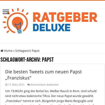
Home
»
Schlagwort:
Papst
Schlagwort-Archiv:
Papst
Die besten Tweets zum neuen Papst
„Franziskus“
für
13. März 2013
Kommentare deaktiviert
Die
besten
Um 19.06Uhr ging der Bohei los. Weißer Rauch in Rom. Und schuld
Tweets
sind nicht etwa italienische Tifosi. Der neue Papst wurde gewählt.
zum
neuen
„Franziskus“ nennt er sich. Bürgerlich Jorge Mario Bergoglio und
Papst