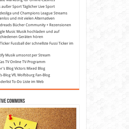
s außer Sport
Täglicher Live Sport
desliga und Champions League Streams
enlos und mit vielen Alternativen
dreads
Bücher Community + Rezensionen
gle Music
Musik hochladen und auf
schiedenen Geräten hören
 Ticker Fussball
der schnellste Fussi Ticker im
z
ify
Musik umsonst per Stream
as TV
Online TV-Programm
or's Blog
Victors Mixed Blog
s-Blog
VfL Wolfsburg Fan-Blog
erlist
To-Do Liste im Web
tive Commons