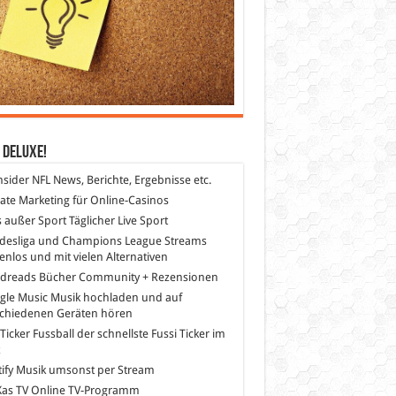
 DeLuXe!
nsider
NFL News, Berichte, Ergebnisse etc.
liate Marketing
für Online-Casinos
s außer Sport
Täglicher Live Sport
desliga und Champions League Streams
enlos und mit vielen Alternativen
dreads
Bücher Community + Rezensionen
gle Music
Musik hochladen und auf
schiedenen Geräten hören
 Ticker Fussball
der schnellste Fussi Ticker im
z
ify
Musik umsonst per Stream
as TV
Online TV-Programm