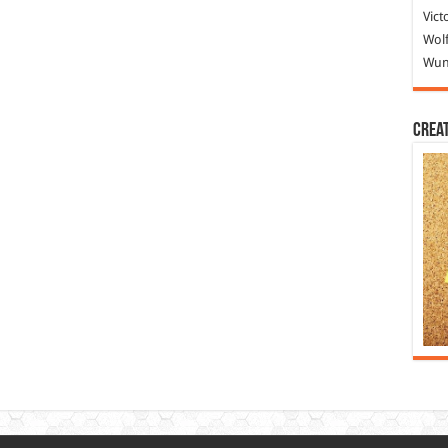
Vict
Wolf
Wund
Crea