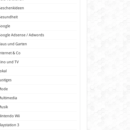
Geschenkideen
Gesundheit
Google
oogle Adsense / Adwords
Haus und Garten
nternet & Co
ino und TV
okal
ustiges
Mode
ultimedia
Musik
intendo Wii
laystation 3