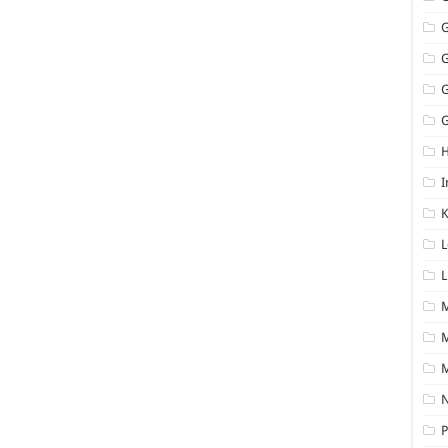
G
I
K
L
L
M
N
P