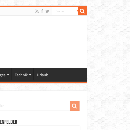
ges
Technik
Urlaub
enfelder