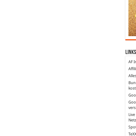
Links
AF I
Affi
Alle
Bun
kost
Goo
Goo
ver
Live
Net
Spot
TeXX