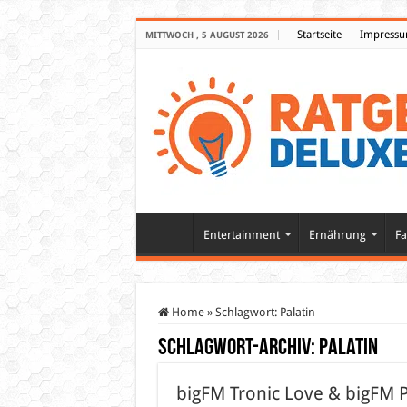
Startseite
Impress
MITTWOCH , 5 AUGUST 2026
Entertainment
Ernährung
Fa
Home
»
Schlagwort:
Palatin
Schlagwort-Archiv:
Palatin
bigFM Tronic Love & bigFM P