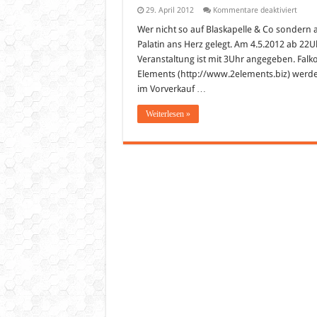
für
29. April 2012
Kommentare deaktiviert
bigF
Troni
Wer nicht so auf Blaskapelle & Co sondern a
Love
Palatin ans Herz gelegt. Am 4.5.2012 ab 22Uh
&
bigF
Veranstaltung ist mit 3Uhr angegeben. Falk
Party
Elements (http://www.2elements.biz) werden
im
Palati
im Vorverkauf …
Wiesl
Weiterlesen »