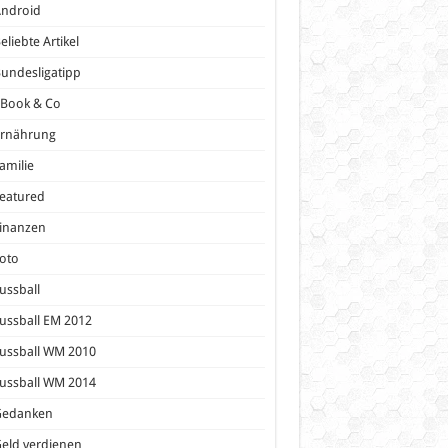
Android
eliebte Artikel
undesligatipp
eBook & Co
Ernährung
amilie
eatured
inanzen
oto
ussball
ussball EM 2012
ussball WM 2010
ussball WM 2014
Gedanken
eld verdienen