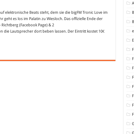
M
c
uf elektronische Beats steht, dem sie die bigFM Tronic Love im
B
r geht es los im Palatin zu Wiesloch. Das offizielle Ende der
B
M
o Richtberg (Facebook Page) & 2
night
 die Lautsprecher dort beben lassen. Der Eintritt kostet 10€
n
och
F
F
F
F
F
F
F
F
G