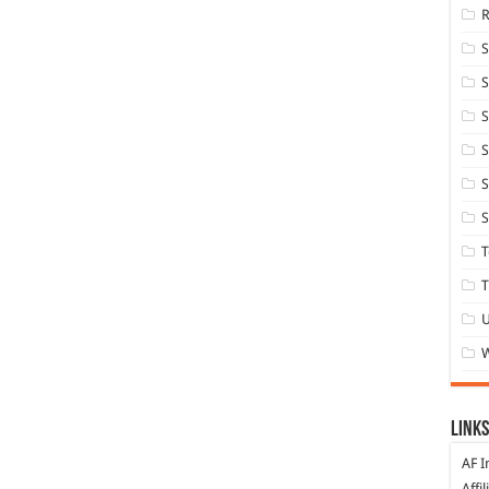
S
S
S
S
S
T
T
Links
AF I
Affi