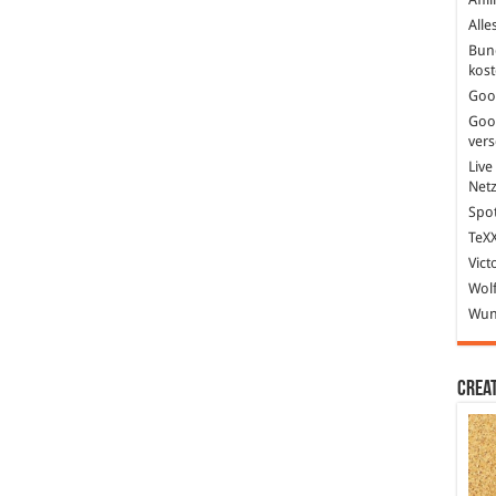
Alle
Bun
kost
Goo
Goo
ver
Live
Net
Spot
TeXX
Vict
Wolf
Wund
Crea