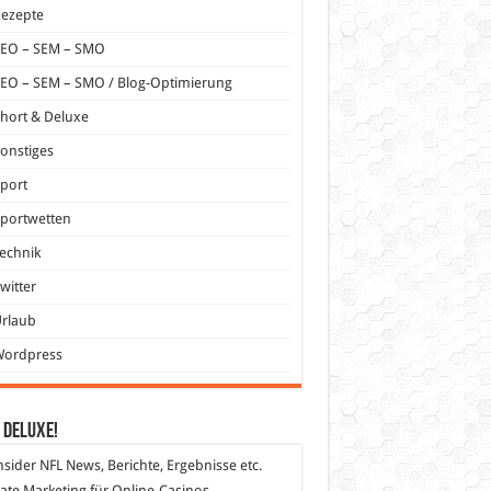
Rezepte
SEO – SEM – SMO
EO – SEM – SMO / Blog-Optimierung
hort & Deluxe
onstiges
port
portwetten
echnik
witter
Urlaub
Wordpress
 DeLuXe!
nsider
NFL News, Berichte, Ergebnisse etc.
liate Marketing
für Online-Casinos