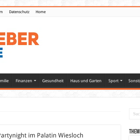
um
Datenschutz
Home
milie
Finanzen
Gesundheit
Haus und Garten
Sport
Sonsti
Them
artynight im Palatin Wiesloch