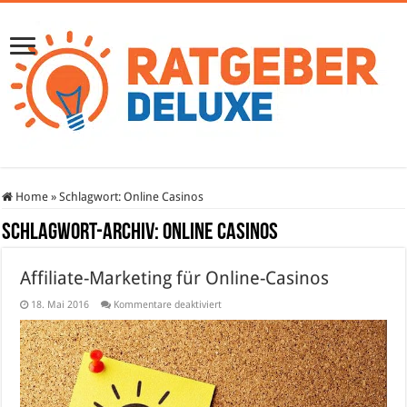
Home
»
Schlagwort:
Online Casinos
Schlagwort-Archiv:
Online Casinos
Affiliate-Marketing für Online-Casinos
für
18. Mai 2016
Kommentare deaktiviert
Affiliate-
Marketing
für
Online-
Casinos