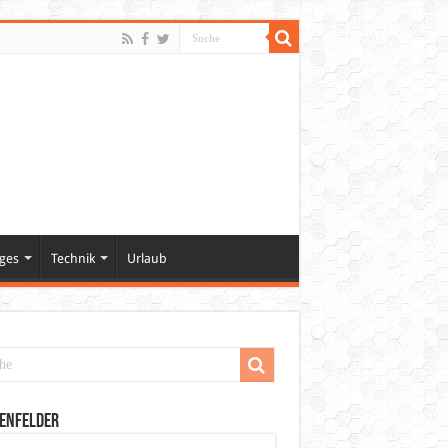
ges
Technik
Urlaub
enfelder