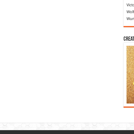
Vict
Wolf
Wund
Crea