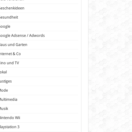
Geschenkideen
Gesundheit
Google
oogle Adsense / Adwords
Haus und Garten
nternet & Co
ino und TV
okal
ustiges
Mode
ultimedia
Musik
intendo Wii
laystation 3