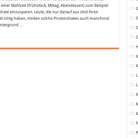
u einer Mahlzeit (Frühstück, Mittag, Abendessen) zum Beispiel
ate einzusparen. Leute, die nur darauf aus sind ihren
t nötig haben, trinken solche Proteinshakes auch manchmal
Hintergrund …
G
I
K
L
L
M
N
P