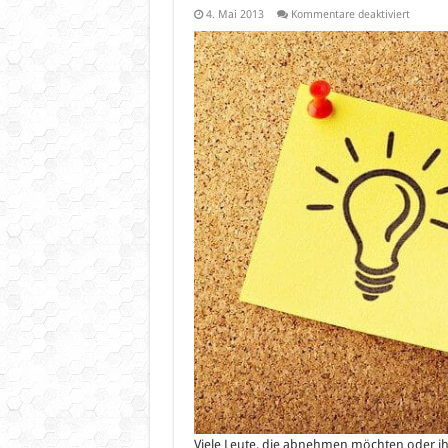
für
4. Mai 2013
Kommentare deaktiviert
Rezepte
Protein
ohne
Joghurt,
Quark
oder
Käse
Viele Leute, die abnehmen möchten oder ih