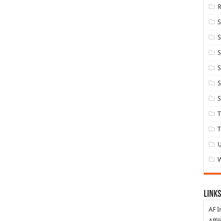
S
S
S
S
S
T
T
Links
AF I
Affi