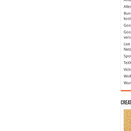
Alle
Bun
kost
Goo
Goo
ver
Live
Net
Spot
TeXX
Vict
Wolf
Wund
Crea