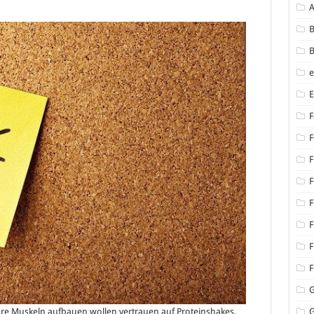
:
shakes
B
B
F
F
F
F
F
F
F
F
re Muskeln aufbauen wollen vertrauen auf Proteinshakes.
G