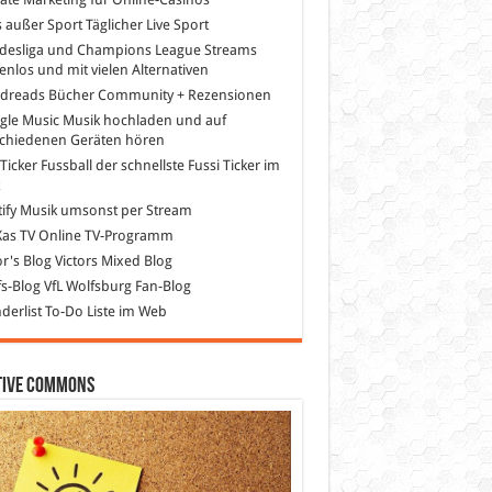
s außer Sport
Täglicher Live Sport
desliga und Champions League Streams
enlos und mit vielen Alternativen
dreads
Bücher Community + Rezensionen
gle Music
Musik hochladen und auf
schiedenen Geräten hören
 Ticker Fussball
der schnellste Fussi Ticker im
z
ify
Musik umsonst per Stream
as TV
Online TV-Programm
or's Blog
Victors Mixed Blog
s-Blog
VfL Wolfsburg Fan-Blog
erlist
To-Do Liste im Web
tive Commons