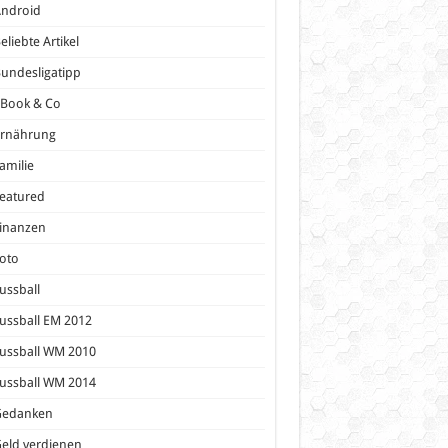
Android
eliebte Artikel
undesligatipp
eBook & Co
Ernährung
amilie
eatured
inanzen
oto
ussball
ussball EM 2012
ussball WM 2010
ussball WM 2014
Gedanken
eld verdienen