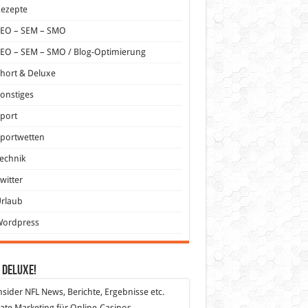
Rezepte
SEO – SEM – SMO
EO – SEM – SMO / Blog-Optimierung
hort & Deluxe
onstiges
port
portwetten
echnik
witter
Urlaub
Wordpress
 DeLuXe!
nsider
NFL News, Berichte, Ergebnisse etc.
liate Marketing
für Online-Casinos