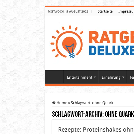
Startseite
Impress
MITTWOCH , 5 AUGUST 2026
Entertainment
Ernährung
Fa
Home
»
Schlagwort:
ohne Quark
Schlagwort-Archiv:
ohne Quar
Rezepte: Proteinshakes ohn