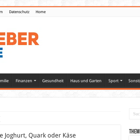
um
Datenschutz
Home
milie
Finanzen
Gesundheit
Haus und Garten
Sport
Sonsti
k
Them
e Joghurt, Quark oder Käse