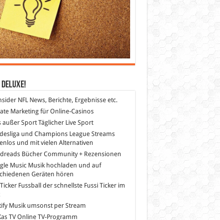
 DeLuXe!
nsider
NFL News, Berichte, Ergebnisse etc.
liate Marketing
für Online-Casinos
s außer Sport
Täglicher Live Sport
desliga und Champions League Streams
enlos und mit vielen Alternativen
dreads
Bücher Community + Rezensionen
gle Music
Musik hochladen und auf
schiedenen Geräten hören
 Ticker Fussball
der schnellste Fussi Ticker im
z
ify
Musik umsonst per Stream
as TV
Online TV-Programm