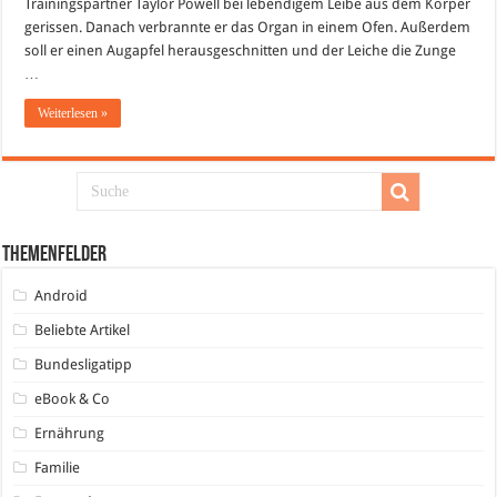
Trainingspartner Taylor Powell bei lebendigem Leibe aus dem Körper
Herz
aus
gerissen. Danach verbrannte er das Organ in einem Ofen. Außerdem
dem
Leib
soll er einen Augapfel herausgeschnitten und der Leiche die Zunge
…
Weiterlesen »
Themenfelder
Android
Beliebte Artikel
Bundesligatipp
eBook & Co
Ernährung
Familie