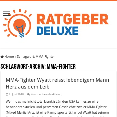
Home
»
Schlagwort:
MMA-Fighter
Schlagwort-Archiv:
MMA-Fighter
MMA-Fighter Wyatt reisst lebendigem Mann
Herz aus dem Leib
für
2. Juni 2010
Kommentare deaktiviert
MMA-
Fighter
Wenn das mal nicht total krank ist. In den USA kam es zu einer
Wyatt
besonders skurilen und perversen Geschichte zweier MMA-Fighter
reisst
lebendigem
(Mixed Martial Arts, ist eine Kampfsportart). Jarrod Wyatt hat seinem
Mann