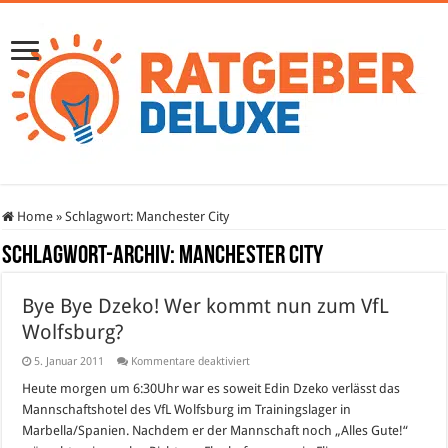
Home
»
Schlagwort:
Manchester City
Schlagwort-Archiv:
Manchester City
Bye Bye Dzeko! Wer kommt nun zum VfL
Wolfsburg?
für
5. Januar 2011
Kommentare deaktiviert
Bye
Bye
Heute morgen um 6:30Uhr war es soweit Edin Dzeko verlässt das
Dzeko!
Mannschaftshotel des VfL Wolfsburg im Trainingslager in
Wer
kommt
Marbella/Spanien. Nachdem er der Mannschaft noch „Alles Gute!“
nun