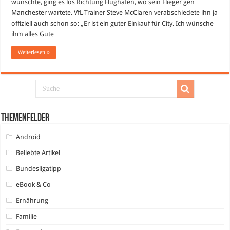
wünschte, ging es los Richtung Flughafen, wo sein Flieger gen
zum
VfL
Manchester wartete. VfL-Trainer Steve McClaren verabschiedete ihn ja
Wolfsburg?
offiziell auch schon so: „Er ist ein guter Einkauf für City. Ich wünsche
ihm alles Gute …
Weiterlesen »
Themenfelder
Android
Beliebte Artikel
Bundesligatipp
eBook & Co
Ernährung
Familie